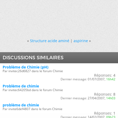
«
Structure acide aminé
|
aspirine
»
DISCUSSIONS SIMILAIRES
Problème de Chimie (pH)
Par invitec26d6827 dans le forum Chimie
Réponses:
4
Dernier message:
01/07/2007,
16h42
Problème de chimie
Par invitec64205bd dans le forum Chimie
Réponses:
8
Dernier message:
27/04/2007,
14h03
problème de chimie
Par invite6def4807 dans le forum Chimie
Réponses:
1
Dernier message:
14/02/2007,
09h23