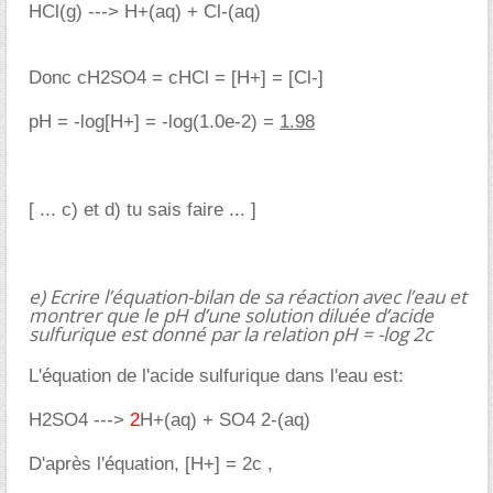
HCl(g) ---> H+(aq) + Cl-(aq)
Donc cH2SO4 = cHCl = [H+] = [Cl-]
pH = -log[H+] = -log(1.0e-2) =
1.98
[ ... c) et d) tu sais faire ... ]
e) Ecrire l’équation-bilan de sa réaction avec l’eau et
montrer que le pH d’une solution diluée d’acide
sulfurique est donné par la relation pH = -log 2c
L'équation de l'acide sulfurique dans l'eau est:
H2SO4 --->
2
H+(aq) + SO4 2-(aq)
D'après l'équation, [H+] = 2c ,