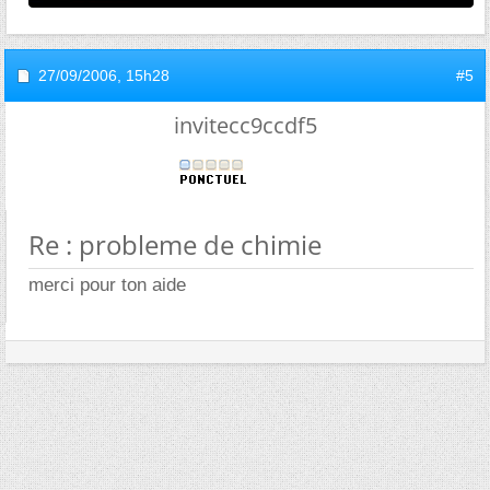
27/09/2006,
15h28
#5
invitecc9ccdf5
Re : probleme de chimie
merci pour ton aide