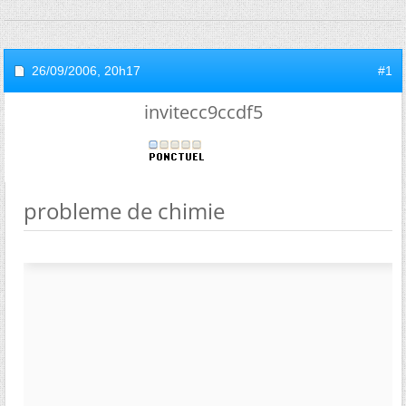
26/09/2006,
20h17
#1
invitecc9ccdf5
probleme de chimie