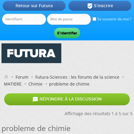
Retour sur Futura
S'inscrire

Se souvenir de moi ?
Forum
Futura-Sciences : les forums de la science
MATIERE
Chimie
probleme de chimie

RÉPONDRE À LA DISCUSSION
Affichage des résultats 1 à 5 sur 5
probleme de chimie