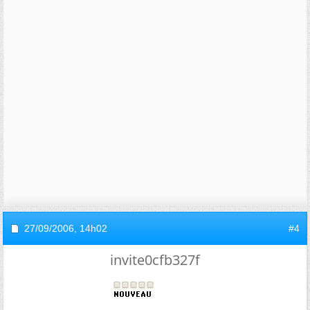
27/09/2006,
14h02
#4
invite0cfb327f