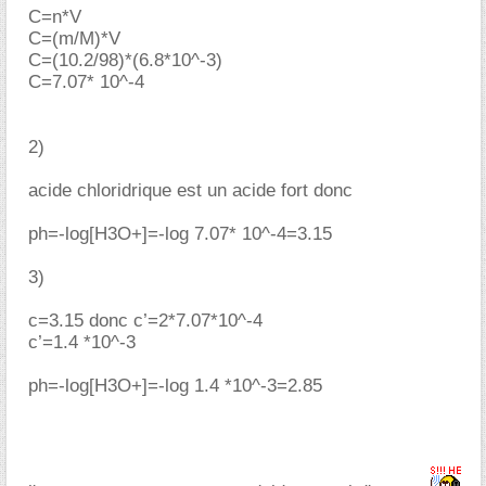
C=n*V
C=(m/M)*V
C=(10.2/98)*(6.8*10^-3)
C=7.07* 10^-4
2)
acide chloridrique est un acide fort donc
ph=-log[H3O+]=-log 7.07* 10^-4=3.15
3)
c=3.15 donc c’=2*7.07*10^-4
c’=1.4 *10^-3
ph=-log[H3O+]=-log 1.4 *10^-3=2.85