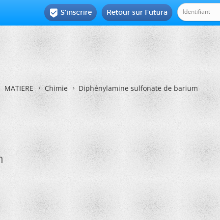
S'inscrire
Retour sur Futura

MATIERE
Chimie
Diphénylamine sulfonate de barium
m