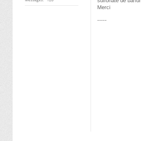
sulfonate de bari
Merci
-----