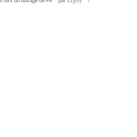
um lors du dosage de Fe
par Cr
O
?
2
7