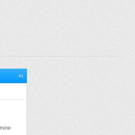
#1
amine