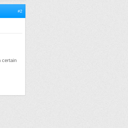
#2
 certain