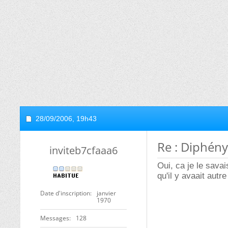
28/09/2006,
19h43
Re : Diphén
inviteb7cfaaa6
Oui, ca je le sava
qu'il y avaait aut
Date d'inscription
janvier
1970
Messages
128