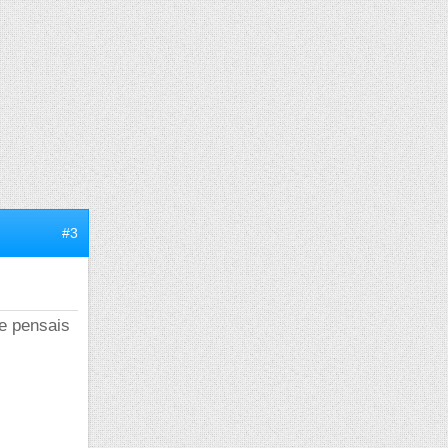
#3
je pensais