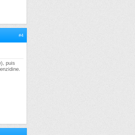
#4
), puis
benzidine.