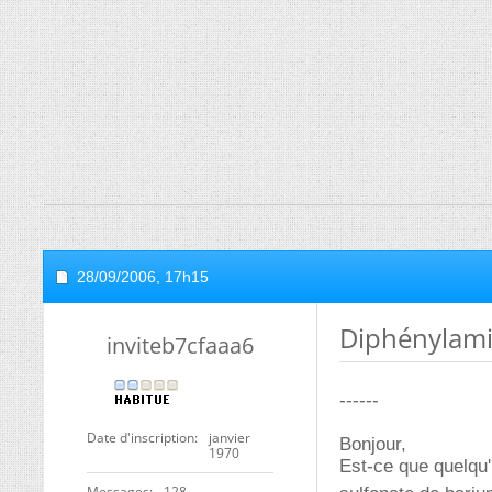
28/09/2006,
17h15
Diphénylami
inviteb7cfaaa6
------
Date d'inscription
janvier
Bonjour,
1970
Est-ce que quelqu'
Messages
128