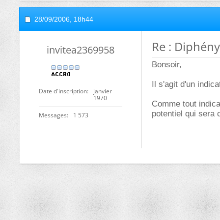
28/09/2006,
18h44
Re : Diphén
invitea2369958
Bonsoir,
Il s'agit d'un indi
Date d'inscription
janvier
1970
Comme tout indicat
potentiel qui sera 
Messages
1 573