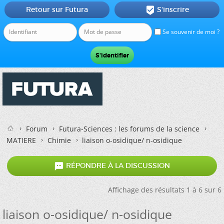
Retour sur Futura
S'inscrire

Se souvenir de moi ?
Forum
Futura-Sciences : les forums de la science
MATIERE
Chimie
liaison o-osidique/ n-osidique

RÉPONDRE À LA DISCUSSION
Affichage des résultats 1 à 6 sur 6
liaison o-osidique/ n-osidique