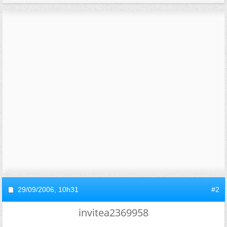
29/09/2006,
10h31
#2
invitea2369958