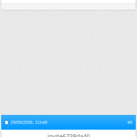
29/09/2006,
21h48
#6
invite6738da40