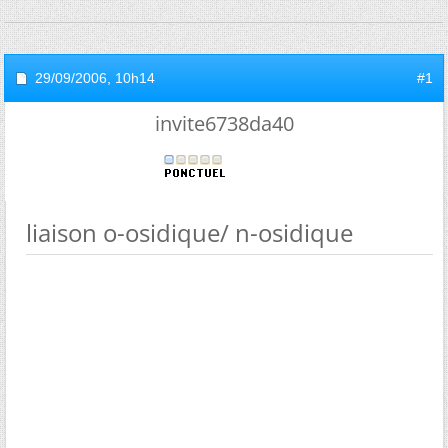
29/09/2006,
10h14
#1
invite6738da40
liaison o-osidique/ n-osidique