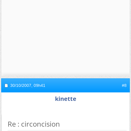
30/10/2007,
09h41
#8
kinette
Re : circoncision