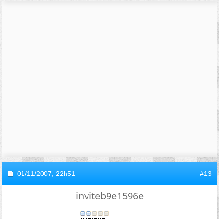
01/11/2007,
22h51
#13
inviteb9e1596e