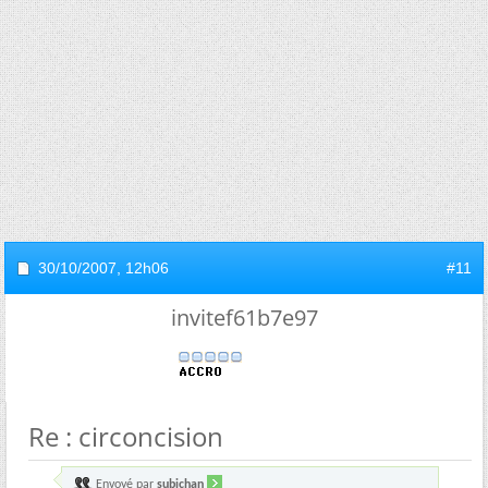
30/10/2007,
12h06
#11
invitef61b7e97
Re : circoncision
Envoyé par
subichan