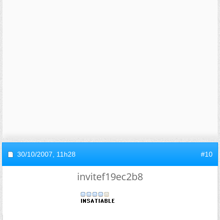
30/10/2007,
11h28
#10
invitef19ec2b8