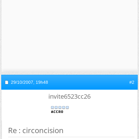
29/10/2007,
19h48
#2
invite6523cc26
Re : circoncision