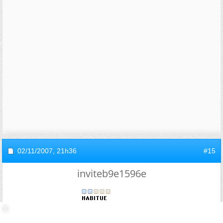
02/11/2007,
21h36
#15
inviteb9e1596e