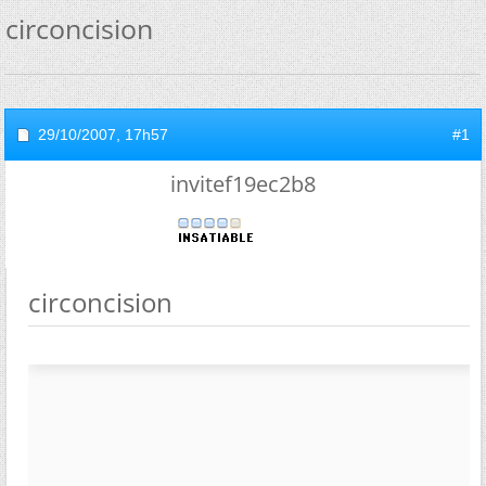
circoncision
29/10/2007,
17h57
#1
invitef19ec2b8
circoncision