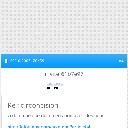
29/10/2007,
20h59
#4
invitef61b7e97
Re : circoncision
voila un peu de documentation avec des liens
http://tatoufaux.com/spip.php?article84