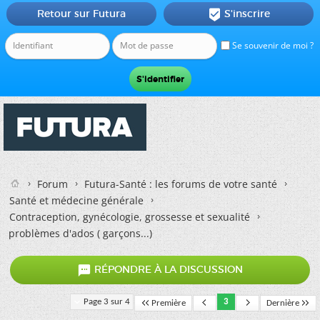
Retour sur Futura
S'inscrire

Se souvenir de moi ?
Forum
Futura-Santé : les forums de votre santé
Santé et médecine générale
Contraception, gynécologie, grossesse et sexualité
problèmes d'ados ( garçons...)

RÉPONDRE À LA DISCUSSION
Page 3 sur 4
3
Première
Dernière