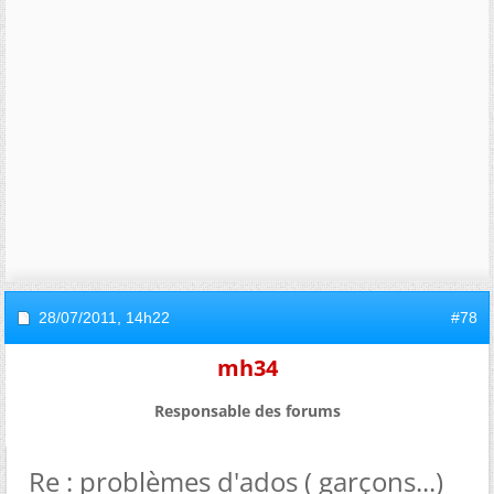
28/07/2011,
14h22
#78
mh34
Responsable des forums
Re : problèmes d'ados ( garçons...)