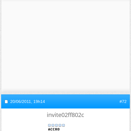
20/06/2011,
19h14
#72
invite02ff802c