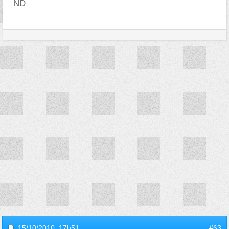
ND
15/10/2010,
17h51
#63