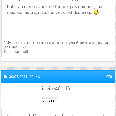
Euh...au cas où vous ne l'auriez pas compris, ma
réponse juste au-dessus vous est destinée...
"Музыки хватает на всю жизнь, но целой жизни не хватает
для музыки"
Rachmaninoff
30/07/2011,
02h46
#79
invite4fdeffcc