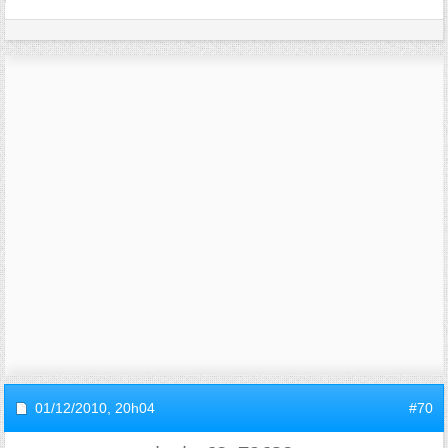
01/12/2010,
20h04
#70