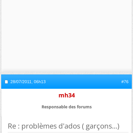
28/07/2011,
06h13
#76
mh34
Responsable des forums
Re : problèmes d'ados ( garçons...)