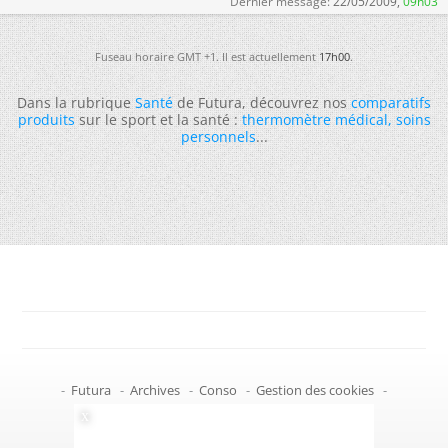
Dernier message:
22/05/2009,
09h03
Fuseau horaire GMT +1. Il est actuellement
17h00
.
Dans la rubrique
Santé
de Futura, découvrez nos
comparatifs
produits
sur le sport et la santé :
thermomètre médical
,
soins
personnels
...
-
Futura
-
Archives
-
Conso
-
Gestion des cookies
-
Politique de confidentialité
-
Haut de page