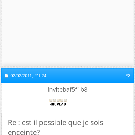
02/02/2011,
21h24
#3
invitebaf5f1b8
Re : est il possible que je sois
enceinte?