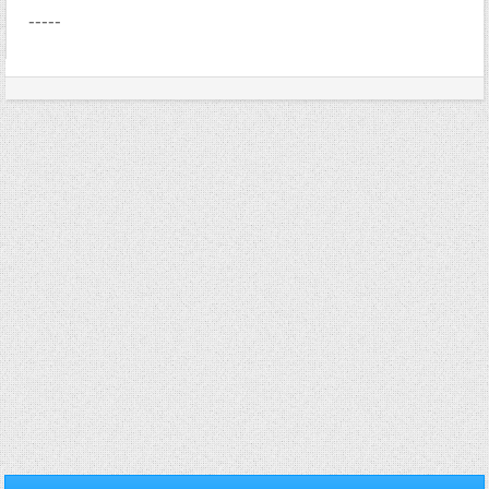
-----