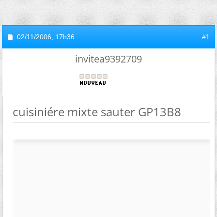
02/11/2006,
17h36
#1
invitea9392709
cuisiniére mixte sauter GP13B8