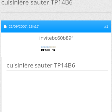
cuisinière sauter TP14B6
21/09/2007,
16h17
#1
invitebc60b89f
cuisinière sauter TP14B6