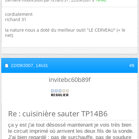
Dernière modification par richard 31 ; 22/09/2007 à
14h46
.
cordialement
richard 31
la nature nous a doté du meilleur outil "LE CERVEAU" (+ le
net)
22/09/2007,
14h31
#8
invitebc60b89f
Re : cuisinière sauter TP14B6
ça y est j'ai tout désossé maintenant je vois très bien
le circuit imprimé où arrivent les deux fils de la sonde.
J'ai bien regardé : pas de surchauffe, pas de soudure