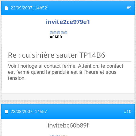
22/09/2007,
14h52
#9
invite2ce979e1
Re : cuisinière sauter TP14B6
Voir l'horloge si contact fermé. Attention, le contact
est fermé quand la pendule est à l'heure et sous
tension.
22/09/2007,
14h57
#10
invitebc60b89f