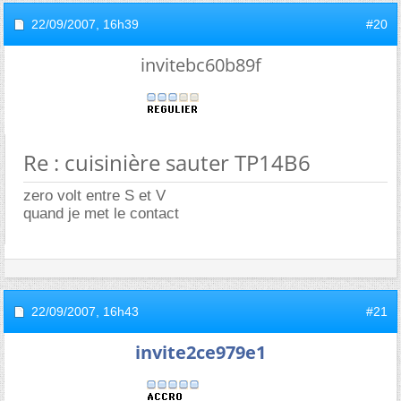
22/09/2007,
16h39
#20
invitebc60b89f
Re : cuisinière sauter TP14B6
zero volt entre S et V
quand je met le contact
22/09/2007,
16h43
#21
invite2ce979e1