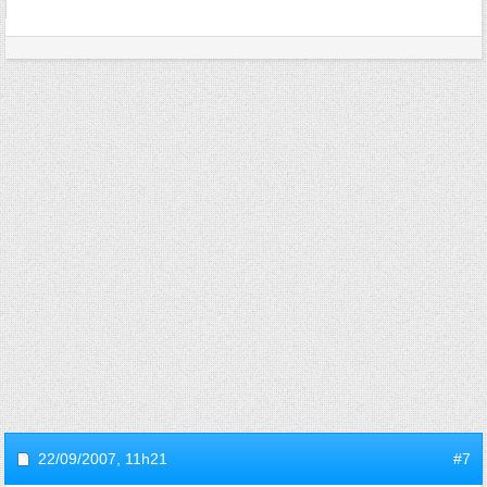
22/09/2007,
11h21
#7