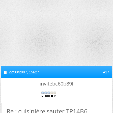
22/09/2007,
15h27
#17
invitebc60b89f
Re : cuisinière sauter TP14B6