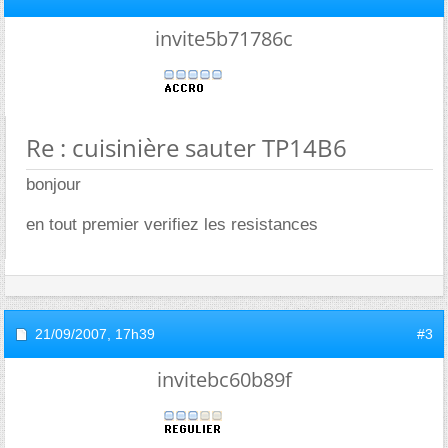
invite5b71786c
Re : cuisinière sauter TP14B6
bonjour
en tout premier verifiez les resistances
21/09/2007,
17h39
#3
invitebc60b89f