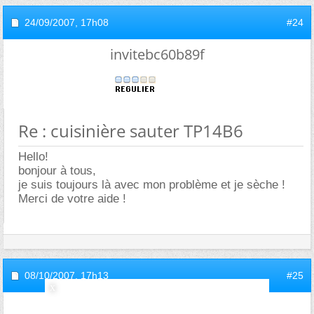
24/09/2007,
17h08
#24
invitebc60b89f
Re : cuisinière sauter TP14B6
Hello!
bonjour à tous,
je suis toujours là avec mon problème et je sèche !
Merci de votre aide !
08/10/2007,
17h13
#25
invitebc60b89f