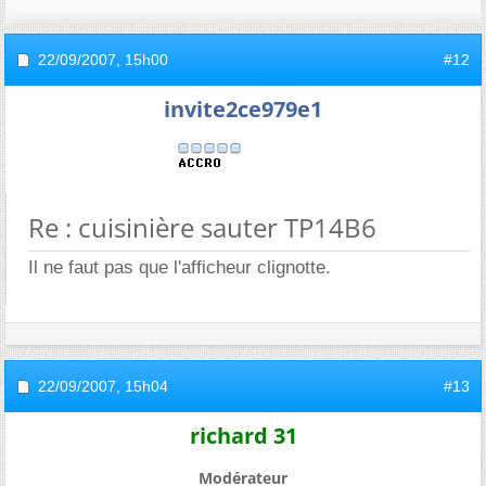
22/09/2007,
15h00
#12
invite2ce979e1
Re : cuisinière sauter TP14B6
Il ne faut pas que l'afficheur clignotte.
22/09/2007,
15h04
#13
richard 31
Modérateur