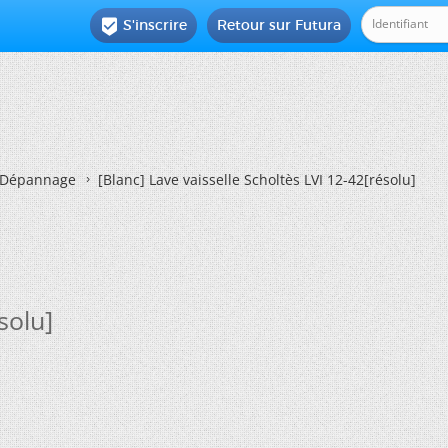
S'inscrire
Retour sur Futura

Dépannage
[Blanc]
Lave vaisselle Scholtès LVI 12-42[résolu]
solu]