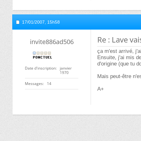
17/01/2007,
15h58
Re : Lave vai
invite886ad506
ça m'est arrivé, j'
Ensuite, j'ai mis d
d'origine (que tu d
Date d'inscription
janvier
1970
Mais peut-être n'
Messages
14
A+