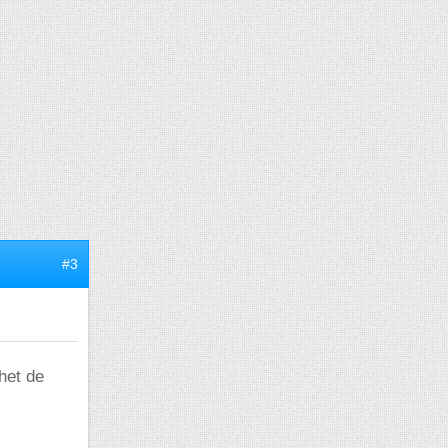
#3
chet de