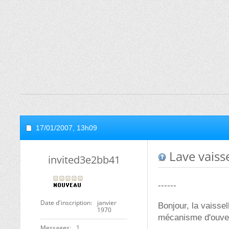
17/01/2007,
13h09
Lave vaisse
invited3e2bb41
------
Date d'inscription
janvier
Bonjour, la vaissel
1970
mécanisme d'ouvert
Messages
1