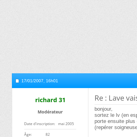
17/01/2007,
16h01
Re : Lave vai
richard 31
bonjour,
Modérateur
sortez le lv (en es
porte ensuite plus 
Date d'inscription
mai 2005
(repérer soigneuse
ge
82