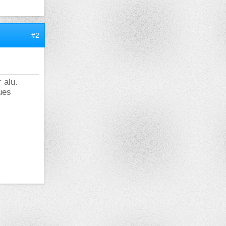
#2
r alu.
ques