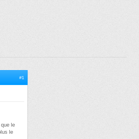
#1
 que le
lus le