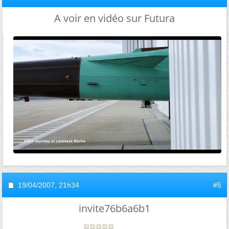
A voir en vidéo sur Futura
19/04/2007,
21h34
#5
invite76b6a6b1