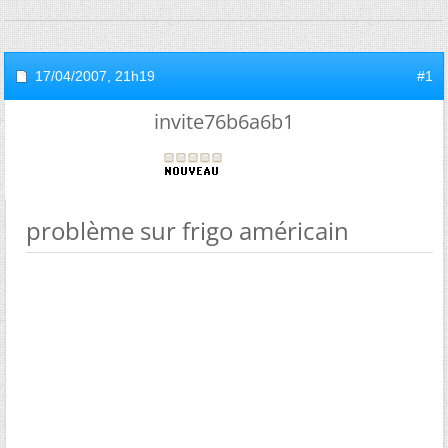
17/04/2007,
21h19
#1
invite76b6a6b1
problème sur frigo américain