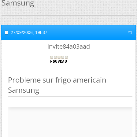
Samsung
27/09/2006,
19h37
#1
invite84a03aad
Probleme sur frigo americain
Samsung