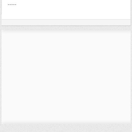
-----