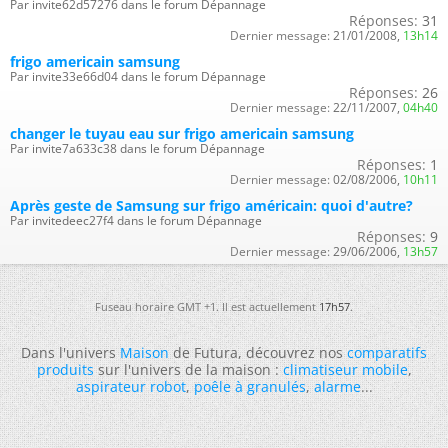
Par invite62d57276 dans le forum Dépannage
Réponses:
31
Dernier message:
21/01/2008,
13h14
frigo americain samsung
Par invite33e66d04 dans le forum Dépannage
Réponses:
26
Dernier message:
22/11/2007,
04h40
changer le tuyau eau sur frigo americain samsung
Par invite7a633c38 dans le forum Dépannage
Réponses:
1
Dernier message:
02/08/2006,
10h11
Après geste de Samsung sur frigo américain: quoi d'autre?
Par invitedeec27f4 dans le forum Dépannage
Réponses:
9
Dernier message:
29/06/2006,
13h57
Fuseau horaire GMT +1. Il est actuellement
17h57
.
Dans l'univers
Maison
de Futura, découvrez nos
comparatifs
produits
sur l'univers de la maison :
climatiseur mobile
,
aspirateur robot
,
poêle à granulés
,
alarme
...