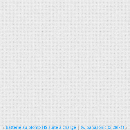
«
Batterie au plomb HS suite à charge
|
tv, panasonic tx-28lk1f
»