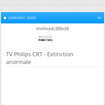
11/06/2007,
21h32
#1
invitea4c88bd8
TV Philips CRT - Extinction
anormale