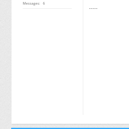
Messages
6
-----