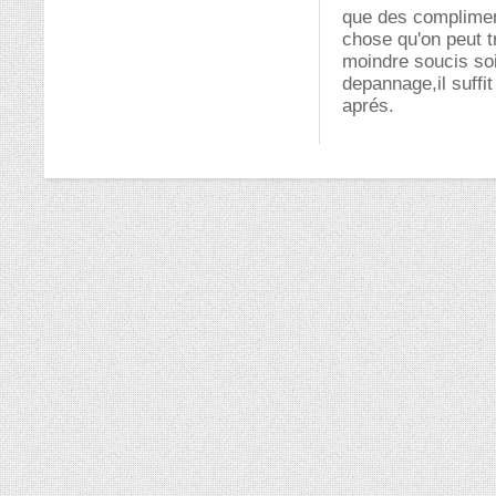
que des complimen
chose qu'on peut t
moindre soucis soi
depannage,il suffi
aprés.