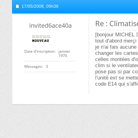
17/05/2008,
09h38
Re : Climatis
invited6ace40a
[bonjour MICHEL 
tout d'abord merçi
je n'ai fais aucune 
Date d'inscription
janvier
changer les cartes
1970
celles montées d'o
clim si le ventila
Messages
3
pose pas si par co
l'unité ext se met
code E14 qui s'affi