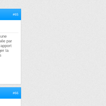
#65
 une
uée par
rapport
ger la
s
#66