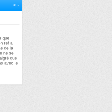
#62
is que
n ref a
e de la
me ne se
algré que
ns avec le