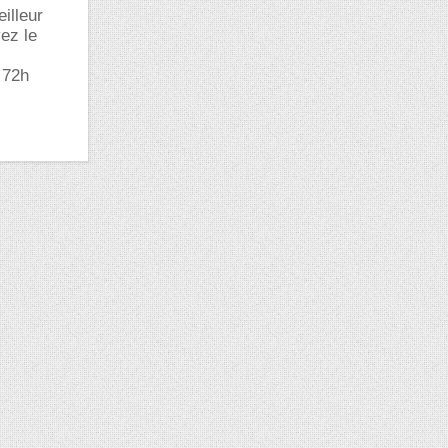
eilleur
vez le
 72h