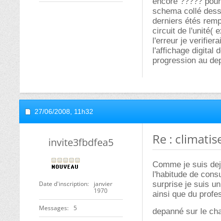
encore ????? pour 
schema collé dess
derniers étés remp
circuit de l'unité(
l'erreur je verifier
l'affichage digital
progression au dep
27/06/2008,
11h32
Re : climatis
invite3fbdfea5
Comme je suis deja 
l'habitude de cons
Date d'inscription
janvier
surprise je suis un
1970
ainsi que du profe
Messages
5
depanné sur le ch