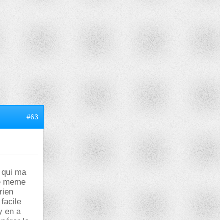
#63
 qui ma
le meme
rien
facile
y en a