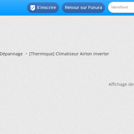
S'inscrire
Retour sur Futura

Dépannage
[Thermique]
Climatiseur Airton inverter
Affichage de