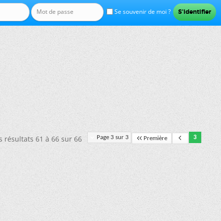
Se souvenir de moi ?
s résultats 61 à 66 sur 66
Page 3 sur 3
3
Première