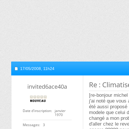
17/05/2008,
11h24
Re : Climatis
invited6ace40a
[re-bonjour michel
j'ai noté que vous
été aussi proposé 
Date d'inscription
janvier
modele que celui d
1970
changé a mon prob
d'aller chez le rev
Messages
3