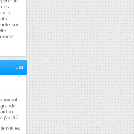
epérer le
 ces
sur le
ents
 noté sur
lle
lement.
#64
 souvent
 grande
airton
 j'ai été
je n'ai eu