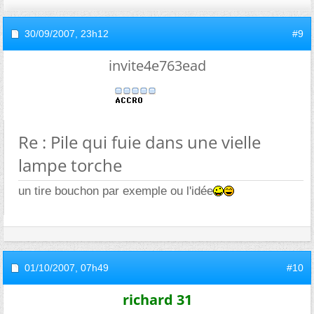
30/09/2007,
23h12
#9
invite4e763ead
Re : Pile qui fuie dans une vielle
lampe torche
un tire bouchon par exemple ou l'idée
01/10/2007,
07h49
#10
richard 31