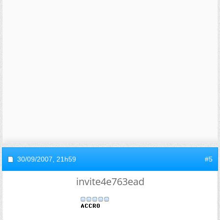
30/09/2007,
21h59
#5
invite4e763ead