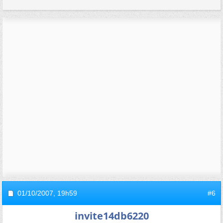
01/10/2007,
19h59
#6
invite14db6220