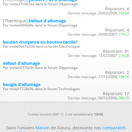
Par invite27c083ae dans le forum Dépannage
Réponses:
4
Dernier message:
25/02/2008,
16h04
[Thermique]
Défaut d'allumage
Par invitee66f4d4e dans le forum Dépannage
Réponses:
4
Dernier message:
29/09/2007,
17h12
bouton d'urgence ou bouton tactile?
Par invite0ee7a339 dans le forum Électronique
Réponses:
31
Dernier message:
13/02/2007,
23h28
défaut d'allumage
Par invite0257bc9c dans le forum Dépannage
Réponses:
2
Dernier message:
17/12/2006,
19h16
bougie d'allumage
Par invitef1728a9a dans le forum Technologies
Réponses:
17
Dernier message:
06/12/2006,
09h19
Fuseau horaire GMT +1. Il est actuellement
13h45
.
Dans l'univers
Maison
de Futura, découvrez nos
comparatifs