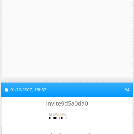
01/10/2007,
19h37
#4
invite9d5a0da0