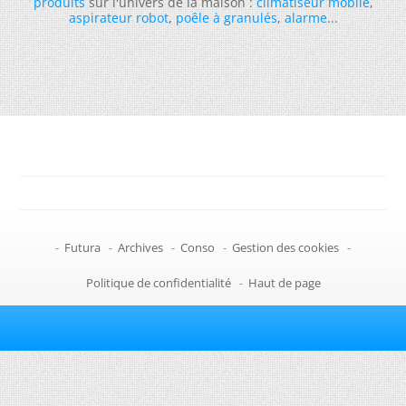
produits
sur l'univers de la maison :
climatiseur mobile
,
aspirateur robot
,
poêle à granulés
,
alarme
...
-
Futura
-
Archives
-
Conso
-
Gestion des cookies
-
Politique de confidentialité
-
Haut de page