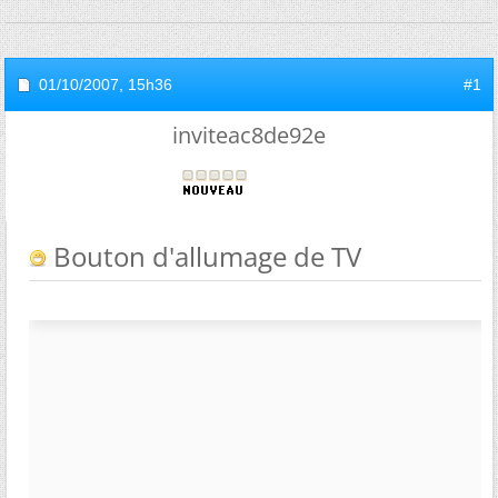
01/10/2007,
15h36
#1
inviteac8de92e
Bouton d'allumage de TV