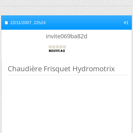
22/11/2007,
22h24
#1
invite069ba82d
Chaudière Frisquet Hydromotrix