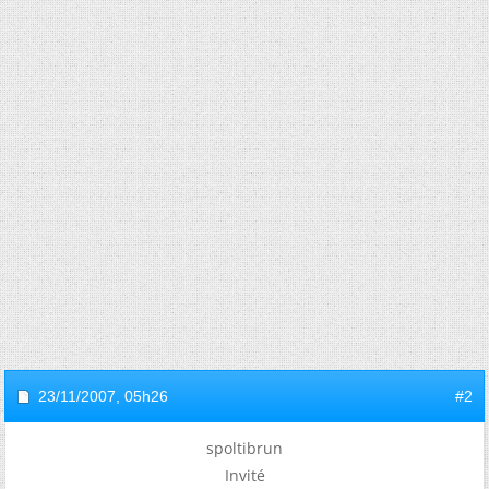
23/11/2007,
05h26
#2
spoltibrun
Invité