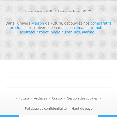
Fuseau horaire GMT +1. Il est actuellement
07h26
.
Dans l'univers
Maison
de Futura, découvrez nos
comparatifs
produits
sur l'univers de la maison :
climatiseur mobile
,
aspirateur robot
,
poêle à granulés
,
alarme
...
-
Futura
-
Archives
-
Conso
-
Gestion des cookies
-
Politique de confidentialité
-
Haut de page