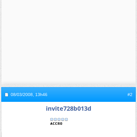
08/03/2008,
13h46
#2
invite728b013d