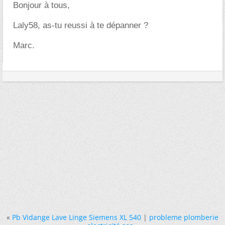
Bonjour à tous,
Laly58, as-tu reussi à te dépanner ?
Marc.
«
Pb Vidange Lave Linge Siemens XL 540
|
probleme plomberie