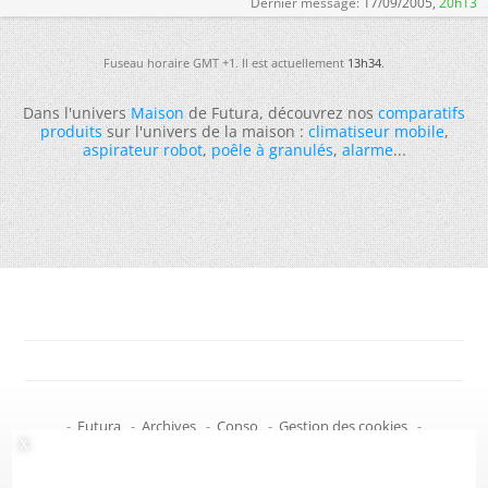
Dernier message:
17/09/2005,
20h13
Fuseau horaire GMT +1. Il est actuellement
13h34
.
Dans l'univers
Maison
de Futura, découvrez nos
comparatifs
produits
sur l'univers de la maison :
climatiseur mobile
,
aspirateur robot
,
poêle à granulés
,
alarme
...
-
Futura
-
Archives
-
Conso
-
Gestion des cookies
-
Politique de confidentialité
-
Haut de page