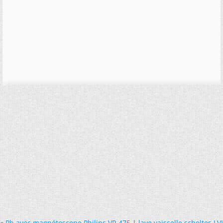
«
Pb avec magnétoscope Philips VR 475
|
lave vaisselle scholtes LVI