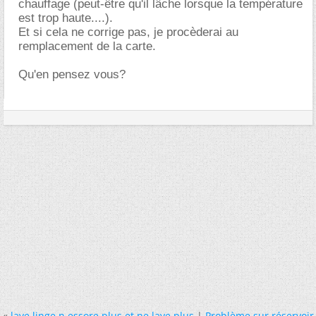
chauffage (peut-être qu'il lâche lorsque la température
est trop haute....).
Et si cela ne corrige pas, je procèderai au
remplacement de la carte.
Qu'en pensez vous?
«
lave linge n essore plus et ne lave plus
|
Problème sur réservoir