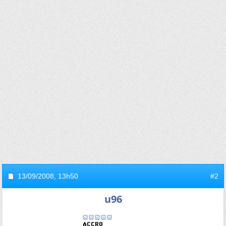
13/09/2008,
13h50
#2
u96