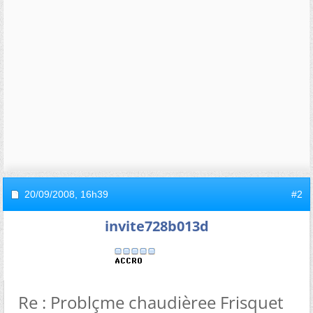
20/09/2008,
16h39
#2
invite728b013d
Re : Problçme chaudièree Frisquet