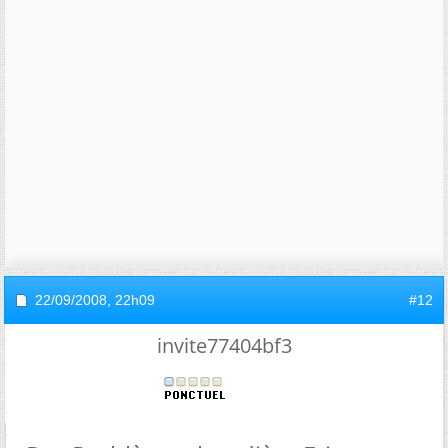
22/09/2008,
22h09
#12
invite77404bf3