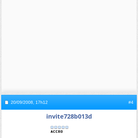
20/09/2008,
17h12
#4
invite728b013d