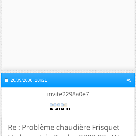
20/09/2008,
18h21
#5
invite2298a0e7
Re : Problème chaudière Frisquet