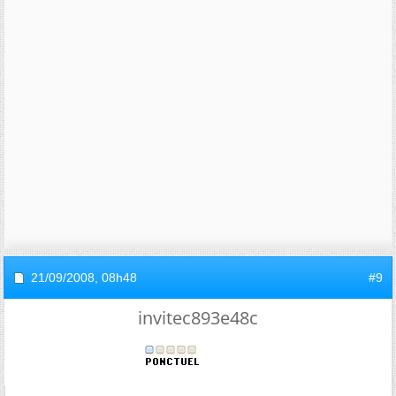
21/09/2008,
08h48
#9
invitec893e48c