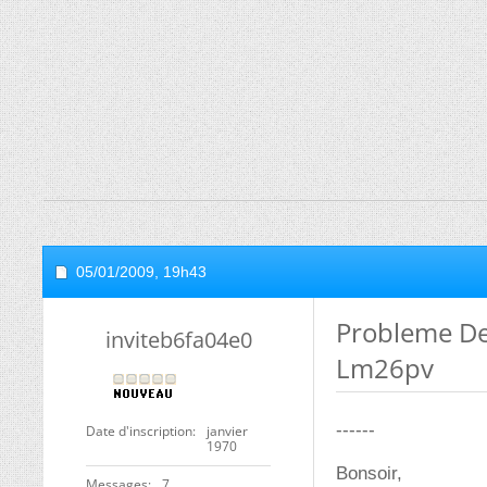
05/01/2009,
19h43
Probleme De
inviteb6fa04e0
Lm26pv
------
Date d'inscription
janvier
1970
Bonsoir,
Messages
7