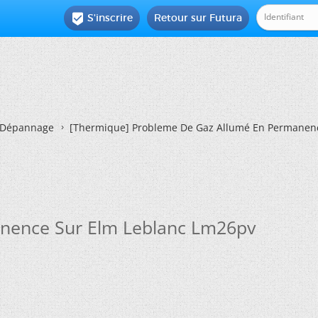
S'inscrire
Retour sur Futura

Dépannage
[Thermique]
Probleme De Gaz Allumé En Permanenc
nence Sur Elm Leblanc Lm26pv