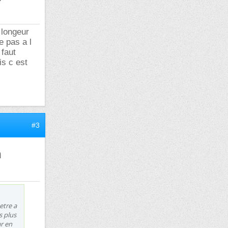
 longeur
e pas a l
 faut
is c est
#3
m
etre a
s plus
ar en