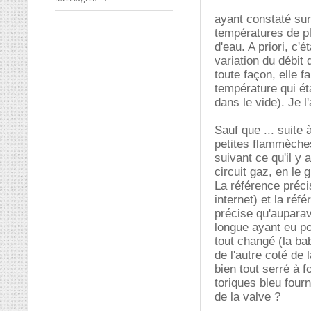
ayant constaté su
températures de pl
d'eau. A priori, c'é
variation du débi
toute façon, elle f
température qui éta
dans le vide). Je l
Sauf que ... suite 
petites flammèches
suivant ce qu'il y 
circuit gaz, en le 
La référence préci
internet) et la réf
précise qu'auparava
longue ayant eu po
tout changé (la ba
de l'autre coté de
bien tout serré à f
toriques bleu fourni
de la valve ?