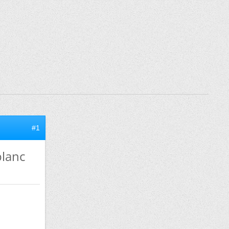
#1
blanc