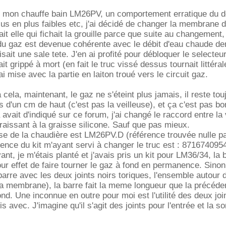
r mon chauffe bain LM26PV, un comportement erratique du d
us en plus faibles etc, j'ai décidé de changer la membrane d
tait elle qui fichait la grouille parce que suite au changement,
t du gaz est devenue cohérente avec le débit d'eau chaude 
aisait une sale tete. J'en ai profité pour débloquer le selecteu
it grippé à mort (en fait le truc vissé dessus tournait littéra
'ai mise avec la partie en laiton troué vers le circuit gaz.
à cela, maintenant, le gaz ne s'éteint plus jamais, il reste to
 d'un cm de haut (c'est pas la veilleuse), et ça c'est pas bo
a avait d'indiqué sur ce forum, j'ai changé le raccord entre la 
graissant à la graisse silicone. Sauf que pas mieux.
se de la chaudière est LM26PV.D (référence trouvée nulle pa
érence du kit m'ayant servi à changer le truc est : 871674095
nt, je m'étais planté et j'avais pris un kit pour LM36/34, la 
ur effet de faire tourner le gaz à fond en permanence. Sinon, 
barre avec les deux joints noirs toriques, l'ensemble autour 
 la membrane), la barre fait la meme longueur que la précédent
ond. Une inconnue en outre pour moi est l'utilité des deux joi
s avec. J'imagine qu'il s'agit des joints pour l'entrée et la so