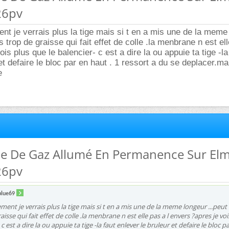
26pv
ent je verrais plus la tige mais si t en a mis une de la meme
is trop de graisse qui fait effet de colle .la menbrane n est ell
is plus que le balencier- c est a dire la ou appuie ta tige -la
et defaire le bloc par en haut . 1 ressort a du se deplacer.ma
e
me De Gaz Allumé En Permanence Sur El
26pv
blue69
ment je verrais plus la tige mais si t en a mis une de la meme longeur ...peut 
aisse qui fait effet de colle .la menbrane n est elle pas a l envers ?apres je voi
c est a dire la ou appuie ta tige -la faut enlever le bruleur et defaire le bloc p