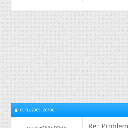
05/01/2009,
20h06
Re : Proble
invite963e92db