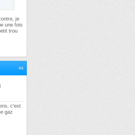
ontre, je
e une fois
tit trou
#4
m
ens, c'est
le gaz