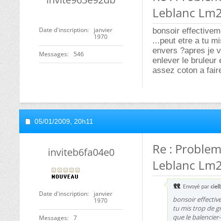
Leblanc Lm
Date d'inscription
janvier
bonsoir effectivem
1970
...peut etre a tu m
envers ?apres je vo
Messages
546
enlever le bruleur 
assez coton a fair
05/01/2009,
20h11
Re : Proble
inviteb6fa04e0
Leblanc Lm
Envoyé par
ciel
Date d'inscription
janvier
bonsoir effective
1970
tu mis trop de gr
que le balencier- 
Messages
7