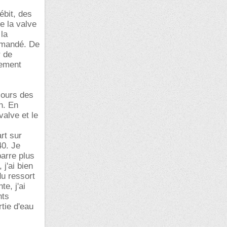
ébit, des
e la valve
 la
demandé. De
r de
lement
ujours des
n. En
valve et le
rt sur
40. Je
barre plus
j'ai bien
du ressort
e, j'ai
nts
rtie d'eau