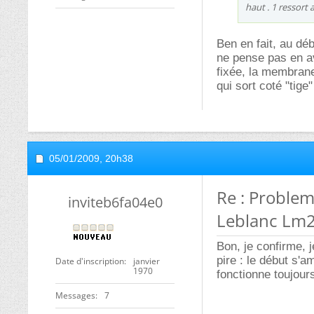
haut . 1 ressort 
Ben en fait, au déb
ne pense pas en av
fixée, la membrane
qui sort coté "tige
05/01/2009,
20h38
Re : Proble
inviteb6fa04e0
Leblanc Lm
Bon, je confirme, 
pire : le début s'
Date d'inscription
janvier
1970
fonctionne toujour
Messages
7