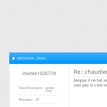
28/03/2009,
10h14
Re : chaudie
invitee1d2677d
bonjour il ne fuit
sais pas si c'est
Date d'inscription
janvier
1970
Messages
39