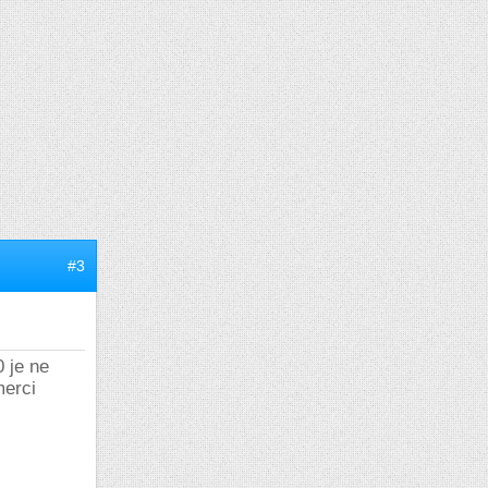
#3
0 je ne
merci