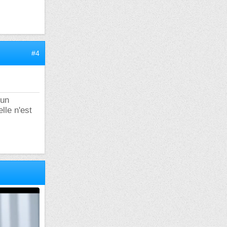
#4
 un
lle n'est