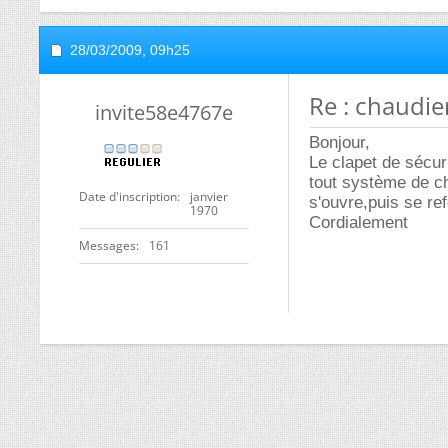
28/03/2009,
09h25
Re : chaudie
invite58e4767e
Bonjour,
Le clapet de sécur
tout système de ch
Date d'inscription
janvier
s'ouvre,puis se re
1970
Cordialement
Messages
161