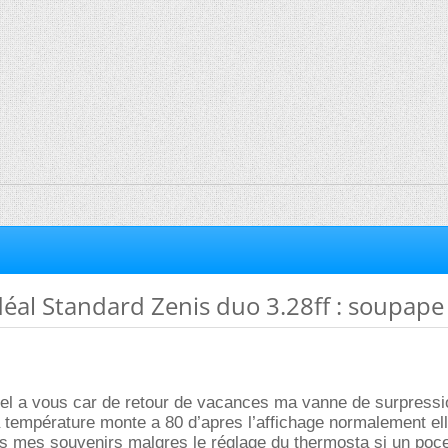
éal Standard Zenis duo 3.28ff : soupape f
ppel a vous car de retour de vacances ma vanne de surpress
 la température monte a 80 d’apres l’affichage normalement el
es mes souvenirs malgres le réglage du thermosta si un poc