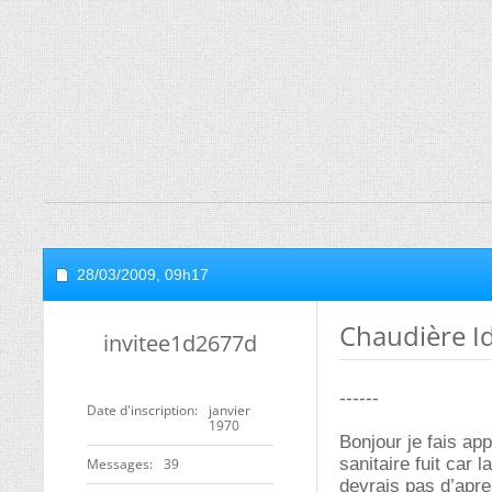
28/03/2009,
09h17
Chaudière Id
invitee1d2677d
------
Date d'inscription
janvier
1970
Bonjour je fais a
sanitaire fuit car
Messages
39
devrais pas d’apr