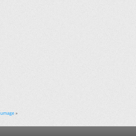
llumage
»