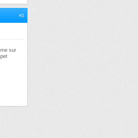
#2
même sur
apet