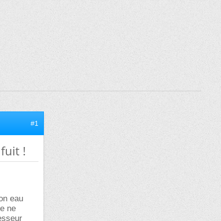
#1
uit !
ion eau
le ne
esseur