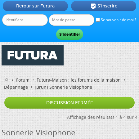
Retour sur Futura
S'inscrire

Se souvenir de moi ?
Forum
Futura-Maison : les forums de la maison
Dépannage
[Brun]
Sonnerie Visiophone
DISCUSSION FERMÉE
Affichage des résultats 1 à 4 sur 4
Sonnerie Visiophone