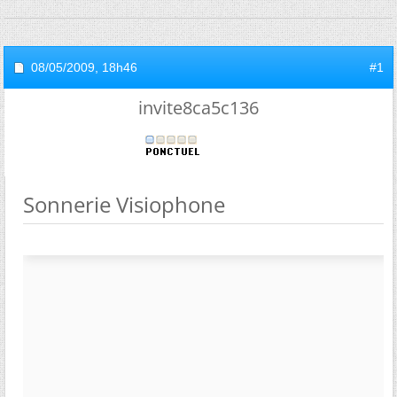
08/05/2009,
18h46
#1
invite8ca5c136
Sonnerie Visiophone