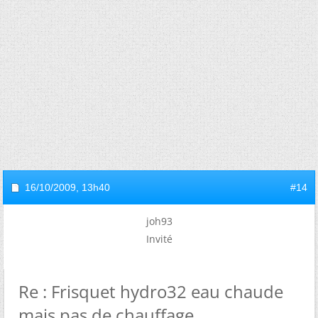
16/10/2009,
13h40
#14
joh93
Invité
Re : Frisquet hydro32 eau chaude
mais pas de chauffage