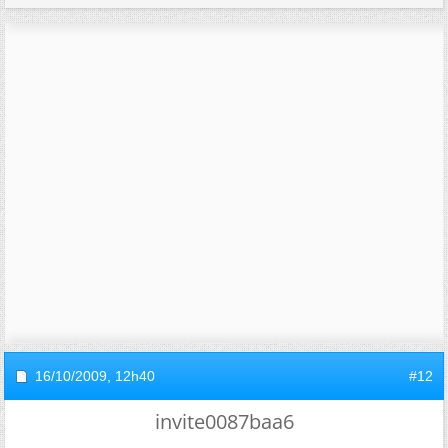
16/10/2009,
12h40
#12
invite0087baa6