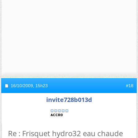
16/10/2009,
15h23
#18
invite728b013d
Re : Frisquet hydro32 eau chaude