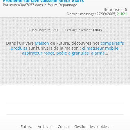
Problème sur lave vaisselle MIELE G681S
Par invitea3ad7057 dans le forum Dépannage
Réponses:
6
Dernier message:
27/09/2005,
21h21
Fuseau horaire GMT +1. Il est actuellement
13h48
.
Dans l'univers
Maison
de Futura, découvrez nos
comparatifs
produits
sur l'univers de la maison :
climatiseur mobile
,
aspirateur robot
,
poêle à granulés
,
alarme
...
-
Futura
-
Archives
-
Conso
-
Gestion des cookies
-