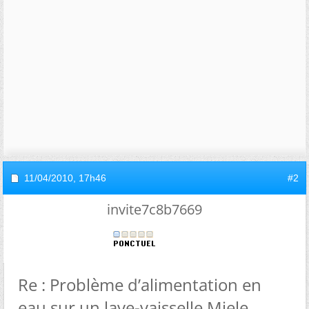
11/04/2010,
17h46
#2
invite7c8b7669
Re : Problème d’alimentation en
eau sur un lave-vaisselle Miele