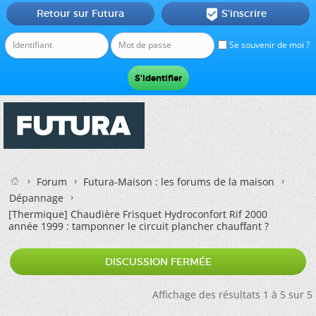
Retour sur Futura
S'inscrire

Se souvenir de moi ?
Forum
Futura-Maison : les forums de la maison
Dépannage
[Thermique]
Chaudière Frisquet Hydroconfort Rif 2000
année 1999 : tamponner le circuit plancher chauffant ?
DISCUSSION FERMÉE
Affichage des résultats 1 à 5 sur 5