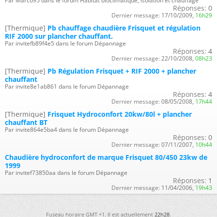
Par Marco95 dans le forum Habitat bioclimatique, isolation et chauffage
Réponses:
0
Dernier message:
17/10/2009,
16h29
[Thermique]
Pb chauffage chaudière Frisquet et régulation
RIF 2000 sur plancher chauffant.
Par invitefb89f4e5 dans le forum Dépannage
Réponses:
4
Dernier message:
22/10/2008,
08h23
[Thermique]
Pb Régulation Frisquet + RIF 2000 + plancher
chauffant
Par invite8e1ab861 dans le forum Dépannage
Réponses:
4
Dernier message:
08/05/2008,
17h44
[Thermique]
Frisquet Hydroconfort 20kw/80l + plancher
chauffant BT
Par invite864e5ba4 dans le forum Dépannage
Réponses:
0
Dernier message:
07/11/2007,
10h44
Chaudière hydroconfort de marque Frisquet 80/450 23kw de
1999
Par invitef73850aa dans le forum Dépannage
Réponses:
1
Dernier message:
11/04/2006,
19h43
Fuseau horaire GMT +1. Il est actuellement
22h28
.