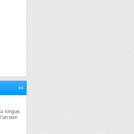
#4
la longue,
'arreter