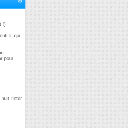
#2
 !)
utile, qui
un
or pour
uit l'inter