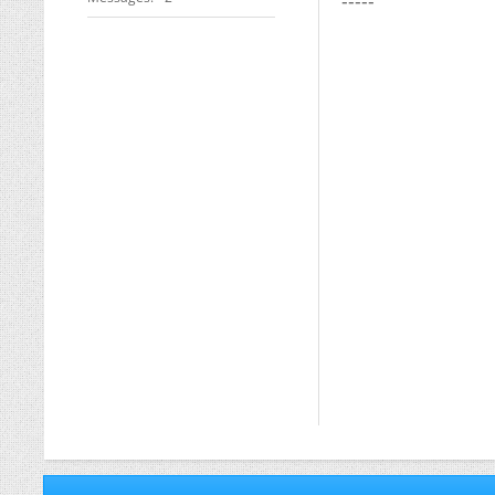
-----