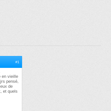
#1
.
 en vieille
tjrs pensé,
ieux de
, et quels