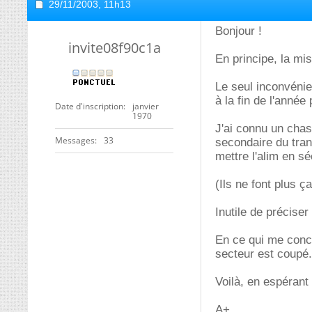
29/11/2003,
11h13
Bonjour !
invite08f90c1a
En principe, la mi
Le seul inconvénie
à la fin de l'année
Date d'inscription
janvier
1970
J'ai connu un chas
Messages
33
secondaire du tran
mettre l'alim en sé
(Ils ne font plus ç
Inutile de préciser
En ce qui me concer
secteur est coupé.
Voilà, en espérant 
A+