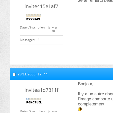
Je te remerci bea
invite415e1af7
Date d'inscription
janvier
1970
Messages
2
29/11/2003,
17h44
Bonjour,
invitea1d7311f
Il y a un autre ris
l'image comporte u
completement.
Date d'inscription
janvier