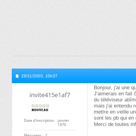
29/11/2003,
10h37
Bonjour, j'ai une q
invite415e1af7
J'aimerais en fait 
du téléviseur abîme
mais j'ai entendu 
mettre en veille un
sont les pb qui en
Date d'inscription
janvier
Merci de toutes in
1970
Messages
2