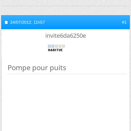
24/07/2012,
11h57
#1
invite6da6250e
Pompe pour puits