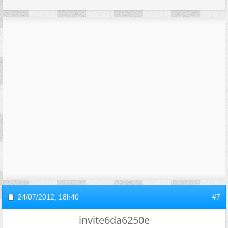
24/07/2012,
18h40
#7
invite6da6250e