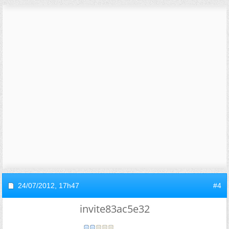
24/07/2012,
17h47
#4
invite83ac5e32