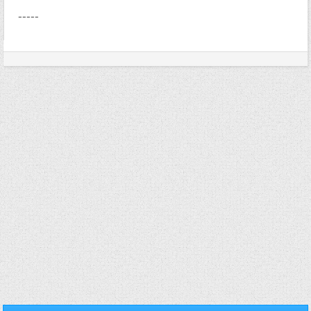
-----