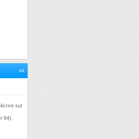
#4
écrire sur
m 64).