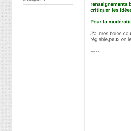
renseignements b
critiquer les idé
Pour la modérati
J'ai mes baies cou
réglable,peux on l
-----