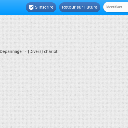
S'inscrire
Retour sur Futura

Dépannage
[Divers]
chariot