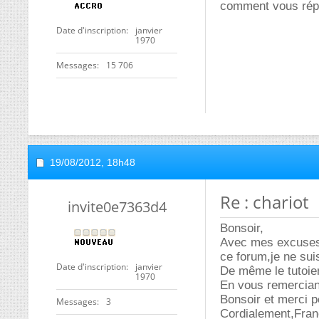
comment vous répo
Date d'inscription
janvier
1970
Messages
15 706
19/08/2012,
18h48
Re : chariot
invite0e7363d4
Bonsoir,
Avec mes excuses 
ce forum,je ne sui
Date d'inscription
janvier
De même le tutoie
1970
En vous remercian
Bonsoir et merci 
Messages
3
Cordialement,Fran