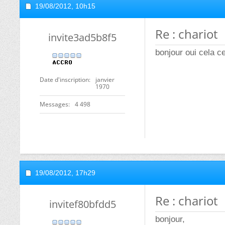
19/08/2012,
10h15
Re : chariot
invite3ad5b8f5
bonjour oui cela ce 
Date d'inscription
janvier
1970
Messages
4 498
19/08/2012,
17h29
Re : chariot
invitef80bfdd5
bonjour,