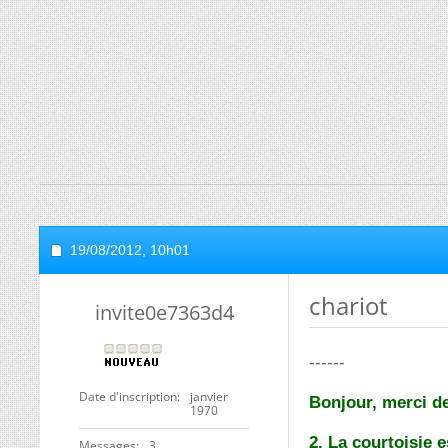
19/08/2012,
10h01
chariot
invite0e7363d4
------
Date d'inscription
janvier
Bonjour, merci de
1970
2. La courtoisie 
Messages
3