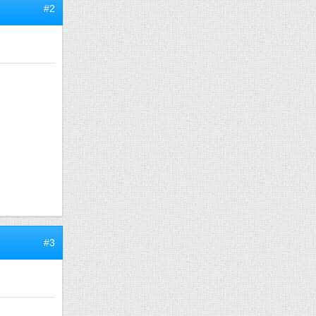
#2
#3