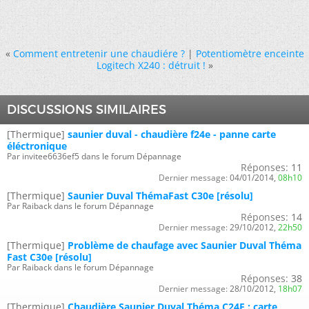
«
Comment entretenir une chaudiére ?
|
Potentiomètre enceinte
Logitech X240 : détruit !
»
DISCUSSIONS SIMILAIRES
[Thermique]
saunier duval - chaudière f24e - panne carte
éléctronique
Par invitee6636ef5 dans le forum Dépannage
Réponses:
11
Dernier message:
04/01/2014,
08h10
[Thermique]
Saunier Duval ThémaFast C30e [résolu]
Par Raiback dans le forum Dépannage
Réponses:
14
Dernier message:
29/10/2012,
22h50
[Thermique]
Problème de chaufage avec Saunier Duval Théma
Fast C30e [résolu]
Par Raiback dans le forum Dépannage
Réponses:
38
Dernier message:
28/10/2012,
18h07
[Thermique]
Chaudière Saunier Duval Théma C24E : carte