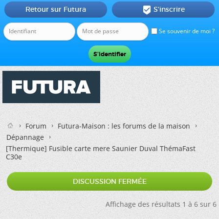
Retour sur Futura
S'inscrire

Se souvenir de moi ?
Forum
Futura-Maison : les forums de la maison
Dépannage
[Thermique]
Fusible carte mere Saunier Duval ThémaFast
C30e
DISCUSSION FERMÉE
Affichage des résultats 1 à 6 sur 6