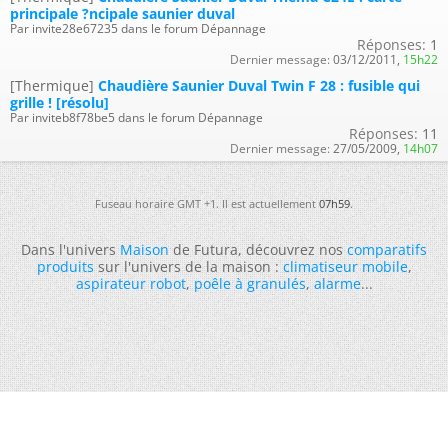
principale ?ncipale saunier duval
Par invite28e67235 dans le forum Dépannage
Réponses:
1
Dernier message:
03/12/2011,
15h22
[Thermique]
Chaudière Saunier Duval Twin F 28 : fusible qui
grille ! [résolu]
Par inviteb8f78be5 dans le forum Dépannage
Réponses:
11
Dernier message:
27/05/2009,
14h07
Fuseau horaire GMT +1. Il est actuellement
07h59
.
Dans l'univers
Maison
de Futura, découvrez nos
comparatifs
produits
sur l'univers de la maison :
climatiseur mobile
,
aspirateur robot
,
poêle à granulés
,
alarme
...