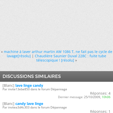
«
machine à laver arthur martin AW 1086 T, ne fait pas le cycle de
lavage[résolu]
|
Chaudière Saunier Duval 228C : fuite tube
télescopique ! [résolu]
»
DISCUSSIONS SIMILAIRES
[Blanc]
lave linge candy
Par invite13ebe850 dans le forum Dépannage
Réponses:
4
Dernier message:
25/10/2009,
10h06
[Blanc]
candy lave linge
Par invitea3d4c303 dans le forum Dépannage
Réponses:
1