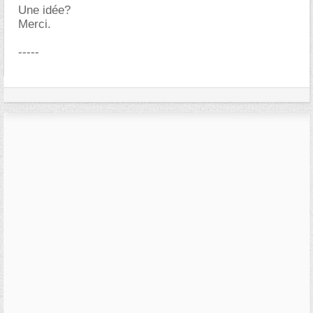
Une idée?
Merci.
-----