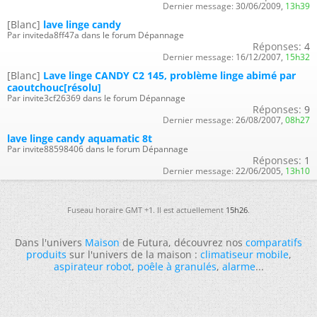
Dernier message:
30/06/2009,
13h39
[Blanc]
lave linge candy
Par inviteda8ff47a dans le forum Dépannage
Réponses:
4
Dernier message:
16/12/2007,
15h32
[Blanc]
Lave linge CANDY C2 145, problème linge abimé par
caoutchouc[résolu]
Par invite3cf26369 dans le forum Dépannage
Réponses:
9
Dernier message:
26/08/2007,
08h27
lave linge candy aquamatic 8t
Par invite88598406 dans le forum Dépannage
Réponses:
1
Dernier message:
22/06/2005,
13h10
Fuseau horaire GMT +1. Il est actuellement
15h26
.
Dans l'univers
Maison
de Futura, découvrez nos
comparatifs
produits
sur l'univers de la maison :
climatiseur mobile
,
aspirateur robot
,
poêle à granulés
,
alarme
...