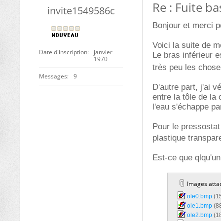
Re : Fuite b
invite1549586c
Bonjour et merci po
Voici la suite de 
Date d'inscription
janvier
Le bras inférieur es
1970
très peu les chos
Messages
9
D'autre part, j'ai 
entre la tôle de la
l'eau s'échappe pa
Pour le pressostat 
plastique transpare
Est-ce que qlqu'un
Images atta
ole0.bmp‎
(1
ole1.bmp‎
(8
ole2.bmp‎
(1