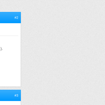
#2
).
#3