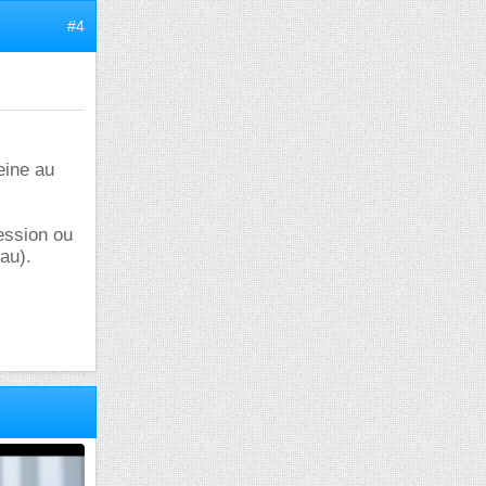
#4
peine au
ession ou
au).