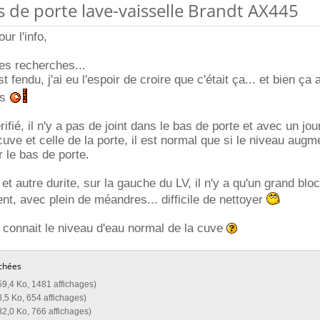
as de porte lave-vaisselle Brandt AX445
ur l'info,
mes recherches...
t fendu, j'ai eu l'espoir de croire que c'était ça... et bien ça
es
vérifié, il n'y a pas de joint dans le bas de porte et avec un j
 cuve et celle de la porte, il est normal que si le niveau aug
r le bas de porte.
et autre durite, sur la gauche du LV, il n'y a qu'un grand blo
nt, avec plein de méandres... difficile de nettoyer
 connait le niveau d'eau normal de la cuve
chées
59,4 Ko, 1481 affichages)
8,5 Ko, 654 affichages)
82,0 Ko, 766 affichages)