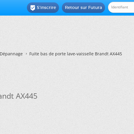
S'inscrire
Retour sur Futura

Dépannage
Fuite bas de porte lave-vaisselle Brandt AX445
randt AX445