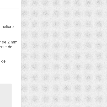
 améliore
our de 2 mm
mente de
c de