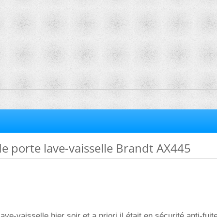
de porte lave-vaisselle Brandt AX445
e-vaisselle hier soir et a priori il était en sécurité anti-fuite