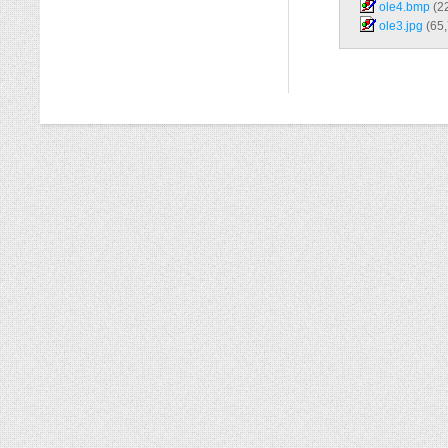
ole4.bmp‎
(2
ole3.jpg‎
(65,