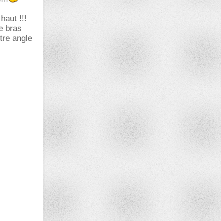
haut !!!
e bras
tre angle