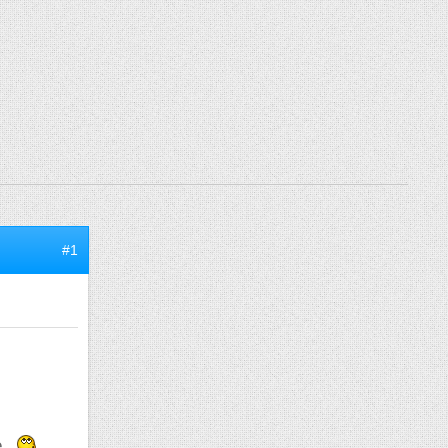
#1
...