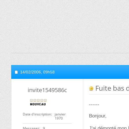
14/02/2006,
09h58
Fuite bas 
invite1549586c
------
Date d'inscription
janvier
Bonjour,
1970
J'ai démonté mon lav
Messages
9