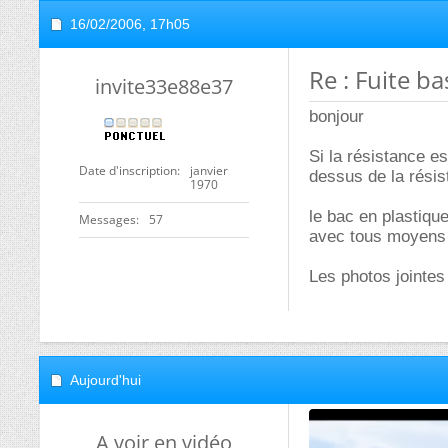
16/02/2006,
17h05
Re : Fuite b
invite33e88e37
bonjour
Si la résistance es
Date d'inscription
janvier
dessus de la résis
1970
le bac en plastiqu
Messages
57
avec tous moyens p
Les photos jointes
Aujourd'hui
A voir en vidéo