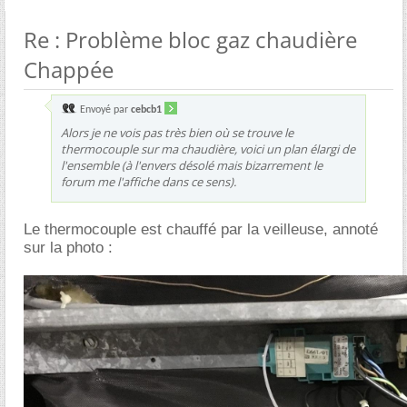
Re : Problème bloc gaz chaudière
Chappée
Envoyé par
cebcb1
Alors je ne vois pas très bien où se trouve le
thermocouple sur ma chaudière, voici un plan élargi de
l'ensemble (à l'envers désolé mais bizarrement le
forum me l'affiche dans ce sens).
Le thermocouple est chauffé par la veilleuse, annoté
sur la photo :