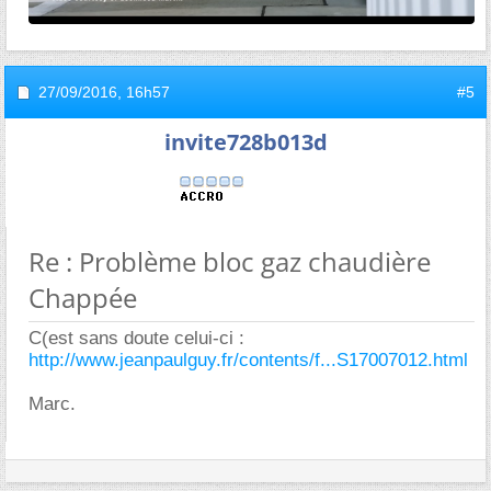
27/09/2016,
16h57
#5
invite728b013d
Re : Problème bloc gaz chaudière
Chappée
C(est sans doute celui-ci :
http://www.jeanpaulguy.fr/contents/f...S17007012.html
Marc.