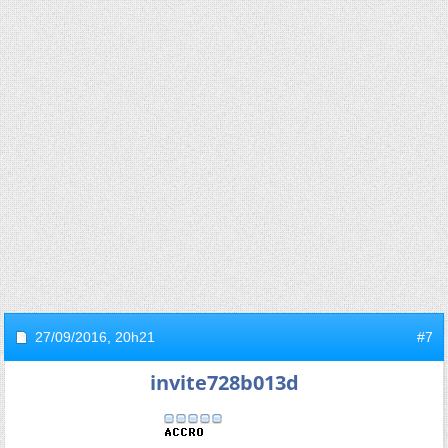
27/09/2016,
20h21
#7
invite728b013d