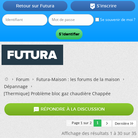
Retour sur Futura
S'inscrire

Se souvenir de moi ?
Forum
Futura-Maison : les forums de la maison
Dépannage
[Thermique]
Problème bloc gaz chaudière Chappée

RÉPONDRE À LA DISCUSSION
Page 1 sur 2
1
Dernière
Affichage des résultats 1 à 30 sur 35