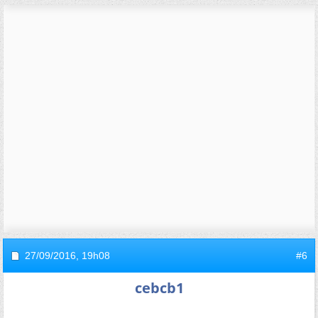
27/09/2016,
19h08
#6
cebcb1