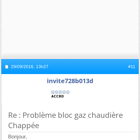
29/09/2016,
13h27
#11
invite728b013d
Re : Problème bloc gaz chaudière
Chappée
Bonjour,