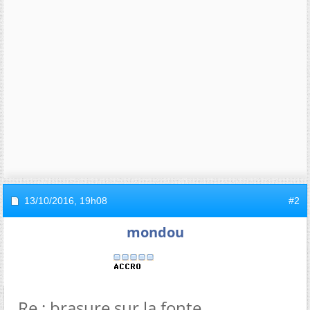
13/10/2016,
19h08
#2
mondou
Re : brasure sur la fonte