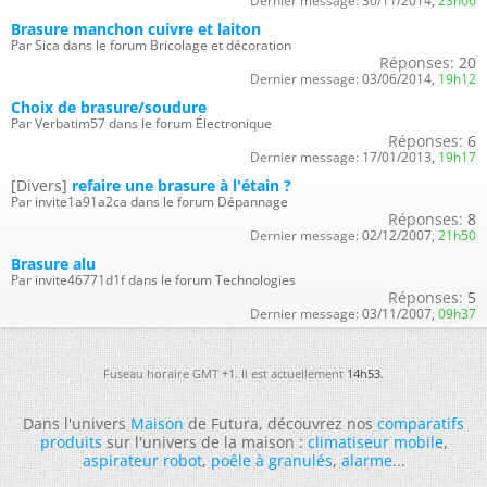
Dernier message:
30/11/2014,
23h06
Brasure manchon cuivre et laiton
Par Sica dans le forum Bricolage et décoration
Réponses:
20
Dernier message:
03/06/2014,
19h12
Choix de brasure/soudure
Par Verbatim57 dans le forum Électronique
Réponses:
6
Dernier message:
17/01/2013,
19h17
[Divers]
refaire une brasure à l'étain ?
Par invite1a91a2ca dans le forum Dépannage
Réponses:
8
Dernier message:
02/12/2007,
21h50
Brasure alu
Par invite46771d1f dans le forum Technologies
Réponses:
5
Dernier message:
03/11/2007,
09h37
Fuseau horaire GMT +1. Il est actuellement
14h53
.
Dans l'univers
Maison
de Futura, découvrez nos
comparatifs
produits
sur l'univers de la maison :
climatiseur mobile
,
aspirateur robot
,
poêle à granulés
,
alarme
...