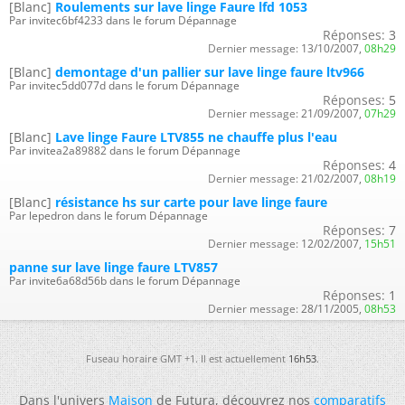
[Blanc]
Roulements sur lave linge Faure lfd 1053
Par invitec6bf4233 dans le forum Dépannage
Réponses:
3
Dernier message:
13/10/2007,
08h29
[Blanc]
demontage d'un pallier sur lave linge faure ltv966
Par invitec5dd077d dans le forum Dépannage
Réponses:
5
Dernier message:
21/09/2007,
07h29
[Blanc]
Lave linge Faure LTV855 ne chauffe plus l'eau
Par invitea2a89882 dans le forum Dépannage
Réponses:
4
Dernier message:
21/02/2007,
08h19
[Blanc]
résistance hs sur carte pour lave linge faure
Par lepedron dans le forum Dépannage
Réponses:
7
Dernier message:
12/02/2007,
15h51
panne sur lave linge faure LTV857
Par invite6a68d56b dans le forum Dépannage
Réponses:
1
Dernier message:
28/11/2005,
08h53
Fuseau horaire GMT +1. Il est actuellement
16h53
.
Dans l'univers
Maison
de Futura, découvrez nos
comparatifs