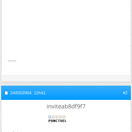
-----
24/03/2004,
12h41
#2
inviteab8df9f7