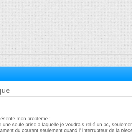
ique
présente mon probleme :
e une seule prise a laquelle je voudrais relié un pc, seulemen
rament du courant seulement quand l' interrupteur de la piec