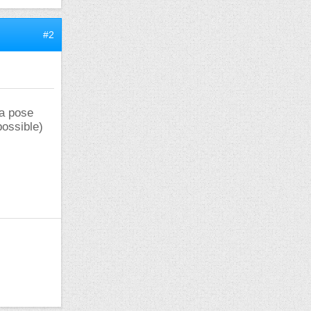
#2
la pose
possible)