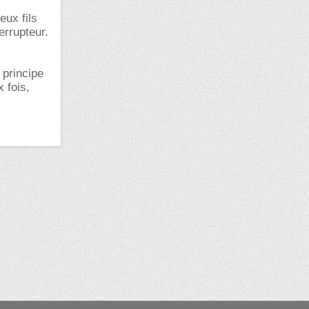
eux fils
errupteur.
 principe
x fois,