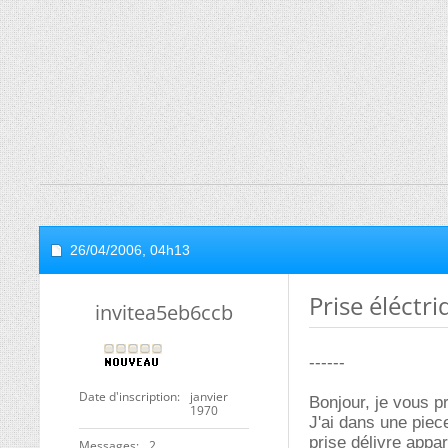
26/04/2006,
04h13
Prise éléctr
invitea5eb6ccb
------
Date d'inscription
janvier
Bonjour, je vous 
1970
J'ai dans une piec
prise délivre appa
Messages
2