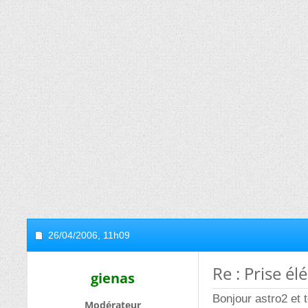
26/04/2006,
11h09
Re : Prise él
gienas
Bonjour astro2 et 
Modérateur