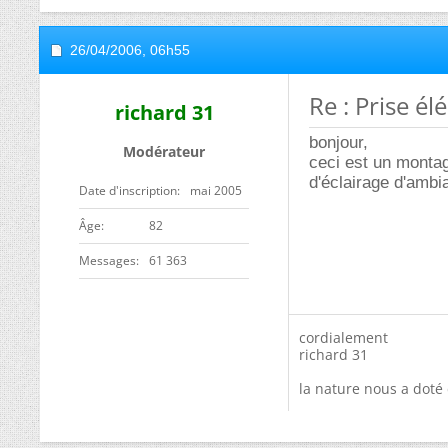
26/04/2006,
06h55
Re : Prise él
richard 31
bonjour,
Modérateur
ceci est un montag
d'éclairage d'ambi
Date d'inscription
mai 2005
ge
82
Messages
61 363
cordialement
richard 31
la nature nous a doté 