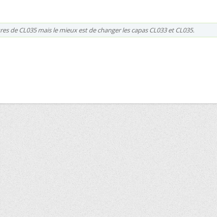
ures de CL035 mais le mieux est de changer les capas CL033 et CL035.