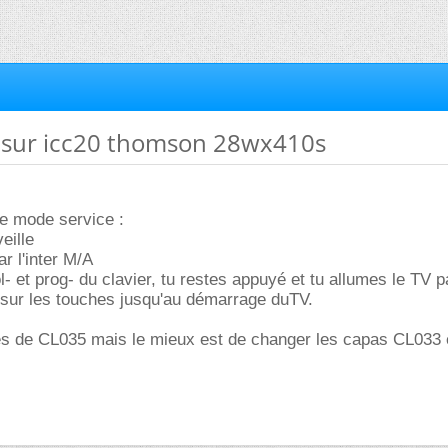
5 sur icc20 thomson 28wx410s
le mode service :
eille
ar l'inter M/A
- et prog- du clavier, tu restes appuyé et tu allumes le TV par
 sur les touches jusqu'au démarrage duTV.
res de CL035 mais le mieux est de changer les capas CL033 