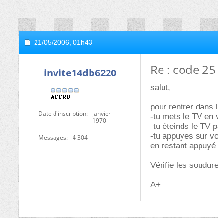
21/05/2006,
01h43
Re : code 2
invite14db6220
salut,
pour rentrer dans 
Date d'inscription
janvier
-tu mets le TV en v
1970
-tu éteinds le TV p
-tu appuyes sur vol
Messages
4 304
en restant appuyé
Vérifie les soudu
A+