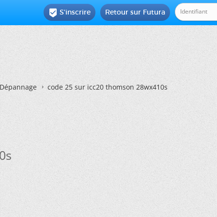
S'inscrire
Retour sur Futura

Dépannage
code 25 sur icc20 thomson 28wx410s
0s