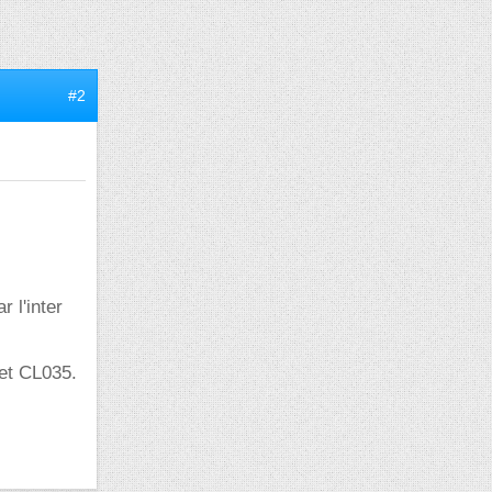
#2
 l'inter
et CL035.