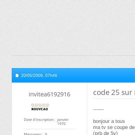
20/05/2006,
07h46
code 25 sur
invitea6192916
------
Date d'inscription
janvier
bonjour a tous
1970
ma tv se coupe de
(prb de 5v)
Messages
9