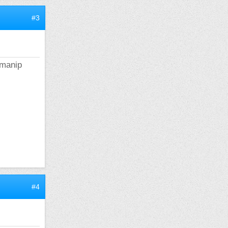
#3
 manip
#4