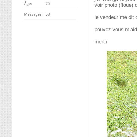
ge
75
voir photo (floue) d
Messages
58
le vendeur me dit qu
pouvez vous m'aid
merci