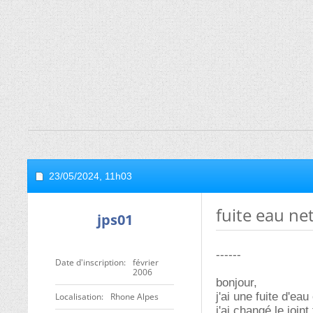
23/05/2024,
11h03
fuite eau ne
jps01
------
Date d'inscription
février
2006
bonjour,
j'ai une fuite d'ea
Localisation
Rhone Alpes
j'ai changé le joint