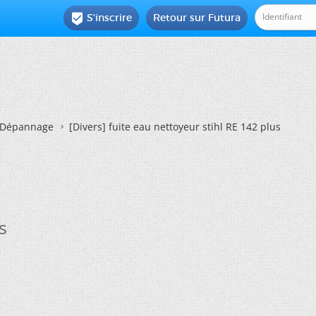
S'inscrire
Retour sur Futura

Dépannage
[Divers]
fuite eau nettoyeur stihl RE 142 plus
s