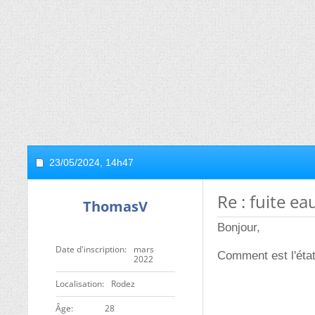
23/05/2024,
14h47
Re : fuite ea
ThomasV
Bonjour,
Date d'inscription
mars
Comment est l'état
2022
Localisation
Rodez
ge
28