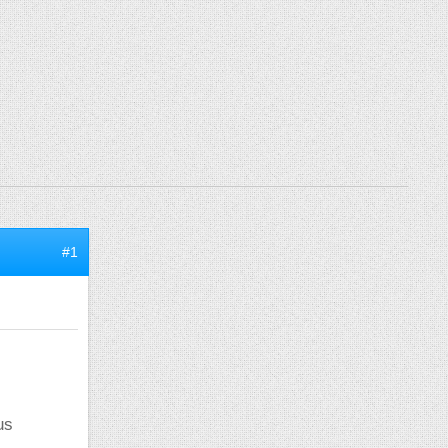
#1
us