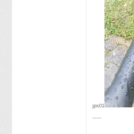
jps01
-----