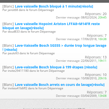
[Blanc]
Lave vaisselle Bosch bloqué à 1 minute[résolu]
Par janot68 dans le forum Dépannage
Réponses:
20
Dernier message:
08/02/2024,
20h45
[Blanc]
Lave vaisselle Hopoint Ariston LFFA8+M14FR reste
bloqué en lavage[résolu]
Par doud833 dans le forum Dépannage
Réponses:
7
Dernier message:
17/06/2018,
16h38
[Blanc]
Lave-Vaisselle Bosch SGS55 > durée trop longue lavage
! [résolu]
Par paulo93 dans le forum Dépannage
Réponses:
13
Dernier message:
22/06/2011,
19h11
[Blanc]
Lave-vaisselle Bosch bloque à 199 étapes [résolu]
Par invite29411180 dans le forum Dépannage
Réponses:
10
Dernier message:
10/08/2010,
20h16
[Blanc]
Lave vaisselle Bosch arrets en cours de lavage[résolu]
Par invitea41b6ff2 dans le forum Dépannage
Réponses:
7
Dernier message:
03/04/2009,
13h08