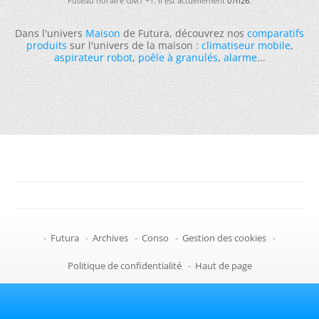
Fuseau horaire GMT +1. Il est actuellement
07h26
.
Dans l'univers
Maison
de Futura, découvrez nos
comparatifs
produits
sur l'univers de la maison :
climatiseur mobile
,
aspirateur robot
,
poêle à granulés
,
alarme
...
-
Futura
-
Archives
-
Conso
-
Gestion des cookies
-
Politique de confidentialité
-
Haut de page