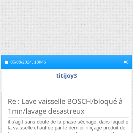
05/08/2024,
18h46
#6
titijoy3
Re : Lave vaisselle BOSCH/bloqué à
1mn/lavage désastreux
il s'agit sans doute de la phase séchage, dans laquelle
la vaisselle chauffée par le dernier rinçage produit de