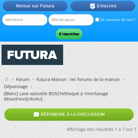
Retour sur Futura
S'inscrire

Se souvenir de moi ?
Forum
Futura-Maison : les forums de la maison
Dépannage
[Blanc]
Lave vaisselle BOSCH/bloqué à 1mn/lavage
désastreux[résolu]

RÉPONDRE À LA DISCUSSION
Affichage des résultats 1 à 7 sur 7