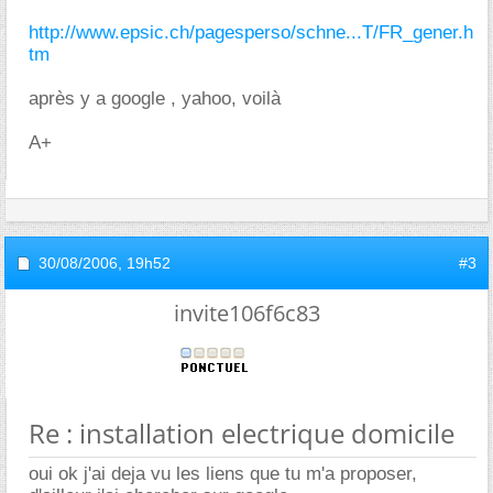
http://www.epsic.ch/pagesperso/schne...T/FR_gener.h
tm
après y a google , yahoo, voilà
A+
30/08/2006,
19h52
#3
invite106f6c83
Re : installation electrique domicile
oui ok j'ai deja vu les liens que tu m'a proposer,