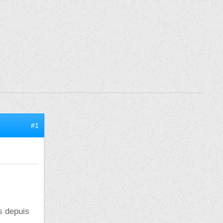
#1
us depuis