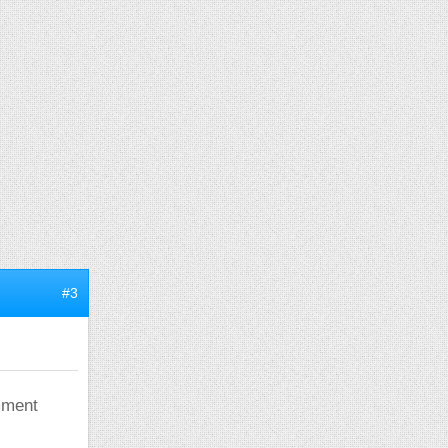
#3
mment