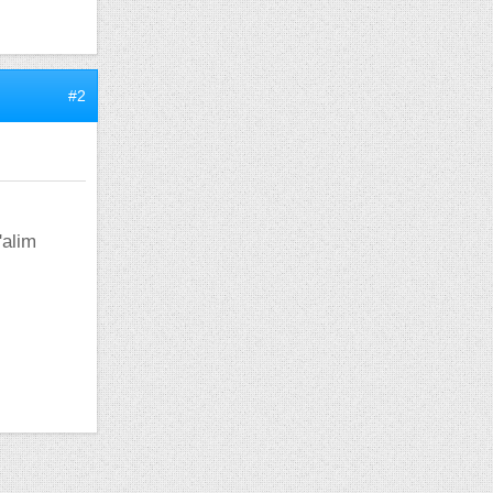
#2
'alim