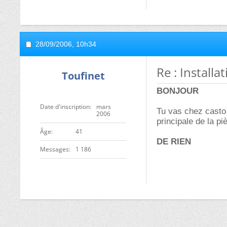
28/09/2006,
10h34
Re : Installa
Toufinet
BONJOUR
Date d'inscription
mars
Tu vas chez casto,
2006
principale de la pi
ge
41
DE RIEN
Messages
1 186