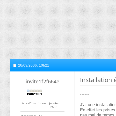
28/09/2006,
10h21
Installation 
invite1f2f664e
------
Date d'inscription
janvier
J'ai une installati
1970
En effet les prises
pas mal de temps.
Messages
13