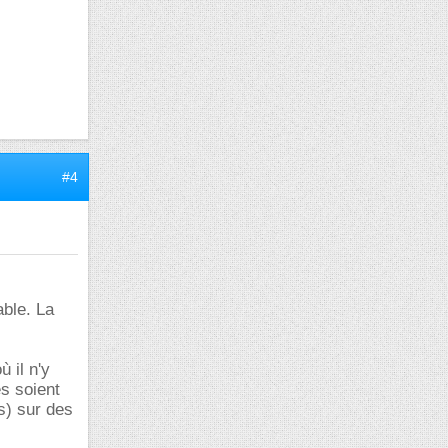
#4
able. La
 il n'y
es soient
s) sur des