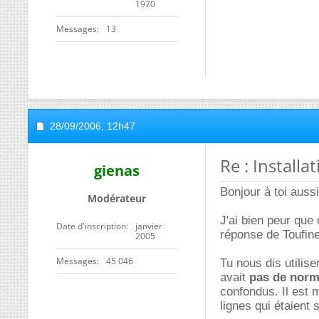
1970
Messages
13
28/09/2006,
12h47
Re : Installa
gienas
Bonjour à toi aussi
Modérateur
J'ai bien peur que 
Date d'inscription
janvier
réponse de Toufin
2005
Messages
45 046
Tu nous dis utilise
avait
pas de nor
confondus. Il est
lignes qui étaient