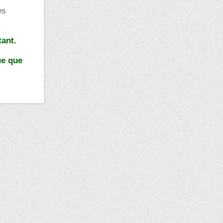
es
tant.
ue que