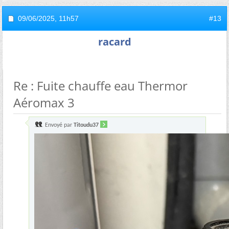
09/06/2025,
11h57
#13
racard
Re : Fuite chauffe eau Thermor
Aéromax 3
Envoyé par
Titoudu37