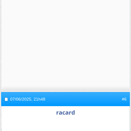
07/06/2025,
21h48
#6
racard