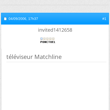
04/09/2006,
17h37
#1
invited1412658
téléviseur Matchline