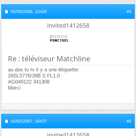
05/09/2006,
11h08
#5
invited1412658
Re : téléviseur Matchline
au dos tu tv il y a une étiquette:
28SL5776/39B S FL1.0
AG049122 341308
Merci
16/02/2007,
16h37
#6
invited1412658