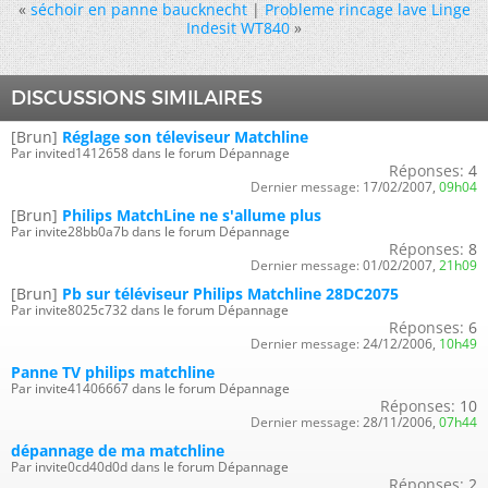
«
séchoir en panne baucknecht
|
Probleme rincage lave Linge
Indesit WT840
»
DISCUSSIONS SIMILAIRES
[Brun]
Réglage son téleviseur Matchline
Par invited1412658 dans le forum Dépannage
Réponses:
4
Dernier message:
17/02/2007,
09h04
[Brun]
Philips MatchLine ne s'allume plus
Par invite28bb0a7b dans le forum Dépannage
Réponses:
8
Dernier message:
01/02/2007,
21h09
[Brun]
Pb sur téléviseur Philips Matchline 28DC2075
Par invite8025c732 dans le forum Dépannage
Réponses:
6
Dernier message:
24/12/2006,
10h49
Panne TV philips matchline
Par invite41406667 dans le forum Dépannage
Réponses:
10
Dernier message:
28/11/2006,
07h44
dépannage de ma matchline
Par invite0cd40d0d dans le forum Dépannage
Réponses:
2