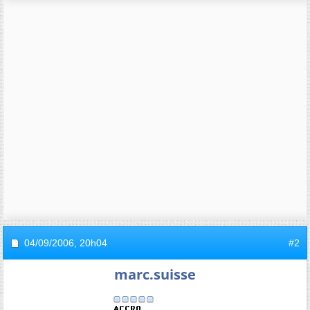
04/09/2006,
20h04
#2
marc.suisse