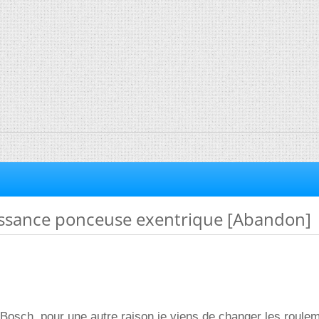
issance ponceuse exentrique [Abandon]
Bosch, pour une autre raison je viens de changer les roulem