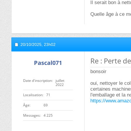
Il serait bon à net
Quelle âge à ce m
20/10/2025,
23h02
Re : Perte d
Pascal071
bonsoir
Date d'inscription
juillet
oui, nettoyer le co
2022
certaines machine
l'emballage et la n
Localisation
71
https://www.amaz
ge
69
Messages
4 225