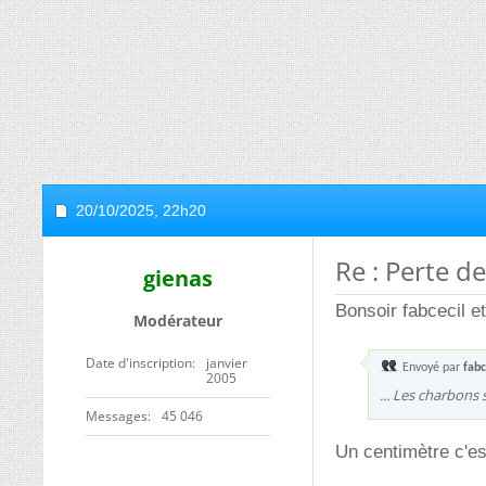
20/10/2025,
22h20
Re : Perte d
gienas
Bonsoir fabcecil et
Modérateur
Date d'inscription
janvier
Envoyé par
fabc
2005
... Les charbons 
Messages
45 046
Un centimètre c'es