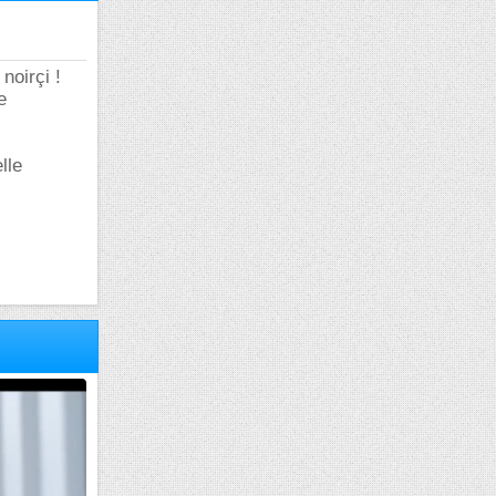
noirçi !
e
lle