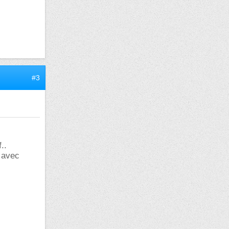
#3
..
 avec