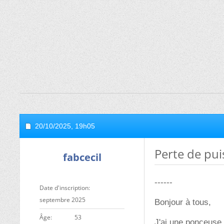
20/10/2025,
19h05
Perte de pu
fabcecil
------
Date d'inscription
septembre 2025
Bonjour à tous,
ge
53
J'ai une ponceuse 