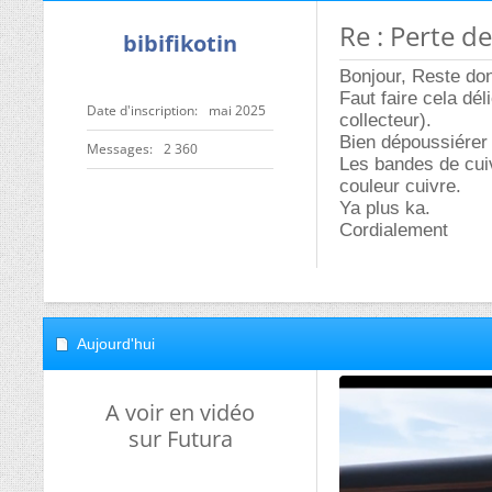
Re : Perte d
bibifikotin
Bonjour, Reste donc
Faut faire cela dél
Date d'inscription
mai 2025
collecteur).
Bien dépoussiérer 
Messages
2 360
Les bandes de cuiv
couleur cuivre.
Ya plus ka.
Cordialement
Aujourd'hui
A voir en vidéo
sur Futura