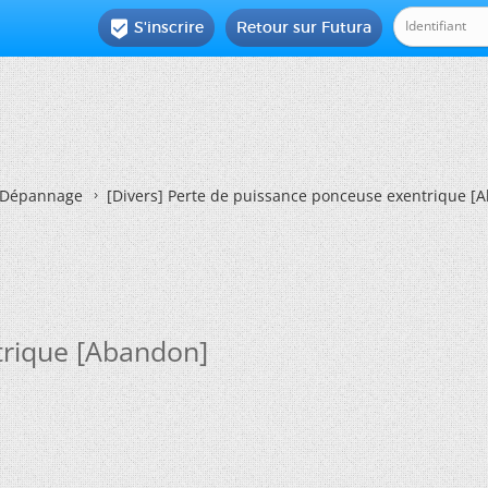
S'inscrire
Retour sur Futura

Dépannage
[Divers]
Perte de puissance ponceuse exentrique [
trique [Abandon]