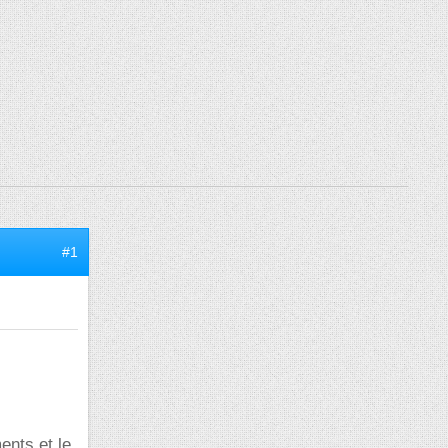
#1
ents et le