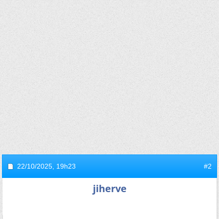
22/10/2025,
19h23
#2
jiherve