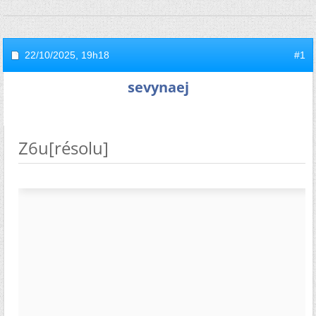
22/10/2025,
19h18
#1
sevynaej
Z6u[résolu]