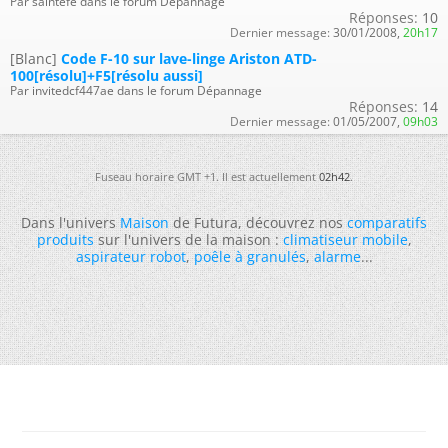
Par saintefe dans le forum Dépannage
Réponses:
10
Dernier message:
30/01/2008,
20h17
[Blanc]
Code F-10 sur lave-linge Ariston ATD-
100[résolu]+F5[résolu aussi]
Par invitedcf447ae dans le forum Dépannage
Réponses:
14
Dernier message:
01/05/2007,
09h03
Fuseau horaire GMT +1. Il est actuellement
02h42
.
Dans l'univers
Maison
de Futura, découvrez nos
comparatifs
produits
sur l'univers de la maison :
climatiseur mobile
,
aspirateur robot
,
poêle à granulés
,
alarme
...