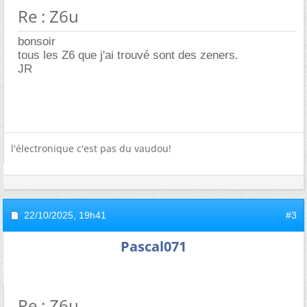
Re : Z6u
bonsoir
tous les Z6 que j'ai trouvé sont des zeners.
JR
l'électronique c'est pas du vaudou!
22/10/2025,
19h41
#3
Pascal071
Re : Z6u