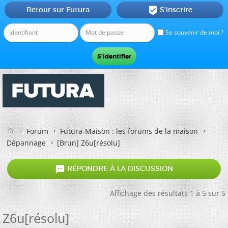
Retour sur Futura
S'inscrire

Se souvenir de moi ?
Forum
Futura-Maison : les forums de la maison
Dépannage
[Brun]
Z6u[résolu]

RÉPONDRE À LA DISCUSSION
Affichage des résultats 1 à 5 sur 5
Z6u[résolu]