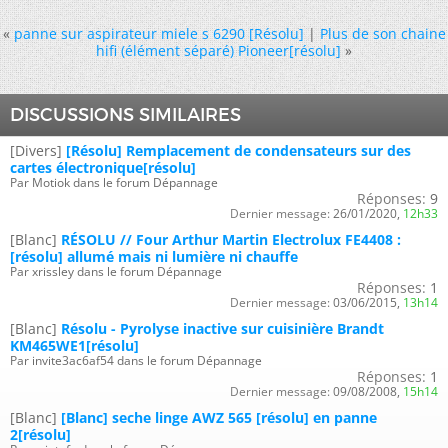
«
panne sur aspirateur miele s 6290 [Résolu]
|
Plus de son chaine
hifi (élément séparé) Pioneer[résolu]
»
DISCUSSIONS SIMILAIRES
[Divers]
[Résolu] Remplacement de condensateurs sur des
cartes électronique[résolu]
Par Motiok dans le forum Dépannage
Réponses:
9
Dernier message:
26/01/2020,
12h33
[Blanc]
RÉSOLU // Four Arthur Martin Electrolux FE4408 :
[résolu] allumé mais ni lumière ni chauffe
Par xrissley dans le forum Dépannage
Réponses:
1
Dernier message:
03/06/2015,
13h14
[Blanc]
Résolu - Pyrolyse inactive sur cuisinière Brandt
KM465WE1[résolu]
Par invite3ac6af54 dans le forum Dépannage
Réponses:
1
Dernier message:
09/08/2008,
15h14
[Blanc]
[Blanc] seche linge AWZ 565 [résolu] en panne
2[résolu]