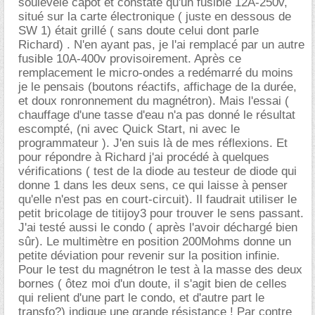
soulevéle capot et constaté qu'un fusible 12A-250v,
situé sur la carte électronique ( juste en dessous de
SW 1) était grillé ( sans doute celui dont parle
Richard) . N'en ayant pas, je l'ai remplacé par un autre
fusible 10A-400v provisoirement. Après ce
remplacement le micro-ondes a redémarré du moins
je le pensais (boutons réactifs, affichage de la durée,
et doux ronronnement du magnétron). Mais l'essai (
chauffage d'une tasse d'eau n'a pas donné le résultat
escompté, (ni avec Quick Start, ni avec le
programmateur ). J'en suis là de mes réflexions. Et
pour répondre à Richard j'ai procédé à quelques
vérifications ( test de la diode au testeur de diode qui
donne 1 dans les deux sens, ce qui laisse à penser
qu'elle n'est pas en court-circuit). Il faudrait utiliser le
petit bricolage de titijoy3 pour trouver le sens passant.
J'ai testé aussi le condo ( après l'avoir déchargé bien
sûr). Le multimètre en position 200Mohms donne un
petite déviation pour revenir sur la position infinie.
Pour le test du magnétron le test à la masse des deux
bornes ( ôtez moi d'un doute, il s'agit bien de celles
qui relient d'une part le condo, et d'autre part le
transfo?) indique une grande résistance ! Par contre