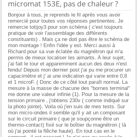
micromat 153E, pas de chaleur ?
Bonjour à tous, je reprends le fil après vous avoir
remercié pour toutes vos réponses pertinentes. Je
remercie totijoy3 pour son schéma ( c'est toujours
pratique de voir l'assemblage des différents
constituants) . Mais ça ne doit pas être le schéma de
mon montage ! Enfin l'idée y est. Merci aussi à
Richard pour sa vue éclatée du magnétron qui m'a
permis de mieux localiser les aimants. À leur sujet,
j'ai fait le tour et apparemment aucun des deux n'est
fendu! Depuis mon dernier post j'ai pu me procurer un
capacimètre et j' ai une indication qui varie entre 0,8
et 1 microF. ( Donc de ce côté tout paraît normal. La
mesure à la masse de chacune des "bornes terminal"
me donne une valeur infinie (1). Pour la mesure de la
tension primaire , j'obtiens 230v ( comme indiqué sur
la photo jointe). Voila où j'en suis de mes tests. Sur
mon micro-ondes il semble qu'il y ait un composant
sur le circuit primaire ( que je soupçonne être un
thermo-contact) fixé sur le boîtier du magnétron ( là
où j'ai pointé la flêche haute). En tout cas en le