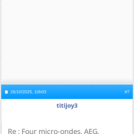
26/10/2025,
10h03
#7
titijoy3
Re : Four micro-ondes, AEG,