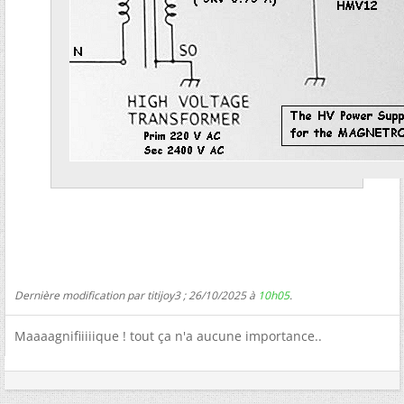
Dernière modification par titijoy3 ; 26/10/2025 à
10h05
.
Maaaagnifiiiiique ! tout ça n'a aucune importance..