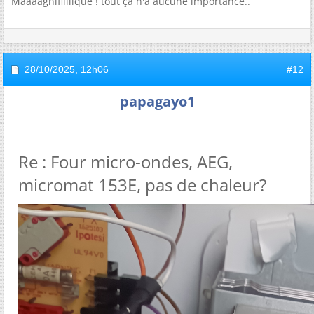
Maaaagnifiiiiique ! tout ça n'a aucune importance..
28/10/2025,
12h06
#12
papagayo1
Re : Four micro-ondes, AEG,
micromat 153E, pas de chaleur?