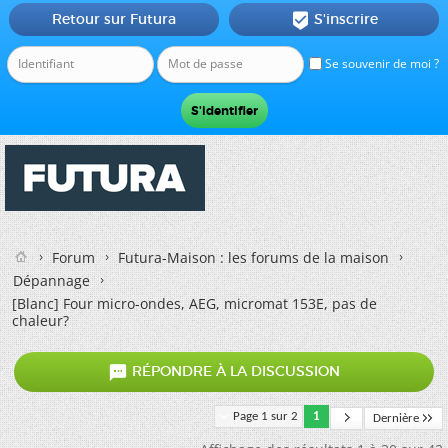
Retour sur Futura
S'inscrire

Se souvenir de moi ?
Forum
Futura-Maison : les forums de la maison
Dépannage
[Blanc]
Four micro-ondes, AEG, micromat 153E, pas de
chaleur?

RÉPONDRE À LA DISCUSSION
Page 1 sur 2
1
Dernière