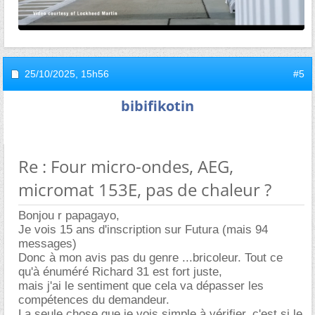
25/10/2025,
15h56
#5
bibifikotin
Re : Four micro-ondes, AEG,
micromat 153E, pas de chaleur ?
Bonjou r papagayo,
Je vois 15 ans d'inscription sur Futura (mais 94
messages)
Donc à mon avis pas du genre ...bricoleur. Tout ce
qu'à énuméré Richard 31 est fort juste,
mais j'ai le sentiment que cela va dépasser les
compétences du demandeur.
La seule chose que je vois simple à vérifier, c'est si le