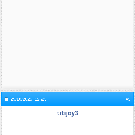
25/10/2025,
12h29
#3
titijoy3