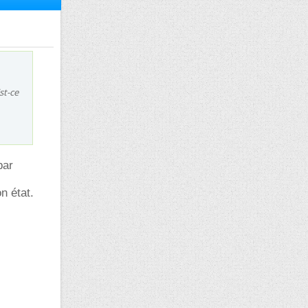
st-ce
par
n état.