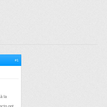
#1
à la
ecto ont