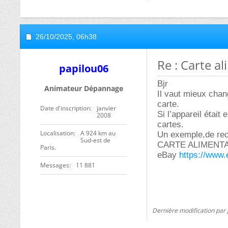
26/10/2025,
06h38
Re : Carte a
papilou06
Bjr
Animateur Dépannage
Il vaut mieux chan
carte.
Date d'inscription
janvier
Si l’appareil était 
2008
cartes.
Localisation
A 924 km au
Un exemple,de rec
Sud-est de
CARTE ALIMENTA
Paris.
eBay
https://www
Messages
11 881
Dernière modification par