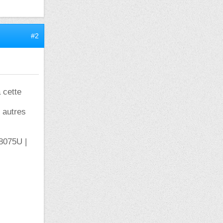
#2
 cette
s autres
075U |