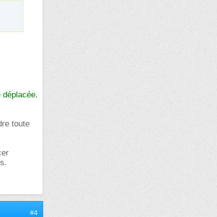
é déplacée.
dre toute
cer
s.
#4