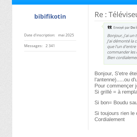
Re : Télévis
bibifikotin
Envoyé par
Do i
Date d'inscription
mai 2025
Bonjour, j'ai un
J'ai démonté la 
Messages
2 341
que l'un d'entre
commander les c
Bien cordialeme
Bonjour, S'etre éte
l'antenne).....ou d
Pour commençer je
Si grillé = à rempl
Si bon= Boudu sau
Si toujours rien l
Cordialement