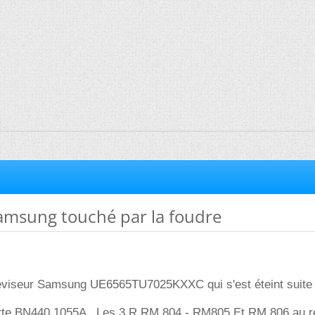
Samsung touché par la foudre
éléviseur Samsung UE6565TU7025KXXC qui s'est éteint suite 
arte BN440 1055A . Les 3 R RM 804 - RM805 Et RM 806 au r