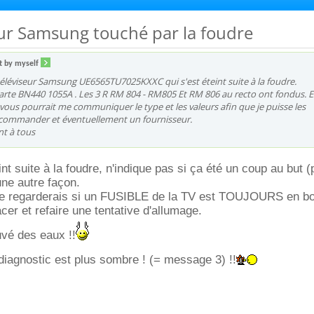
eur Samsung touché par la foudre
t by myself
 téléviseur Samsung UE6565TU7025KXXC qui s'est éteint suite à la foudre.
carte BN440 1055A . Les 3 R RM 804 - RM805 Et RM 806 au recto ont fondus. E
 vous pourrait me communiquer le type et les valeurs afin que je puisse les
ommander et éventuellement un fournisseur.
nt à tous
int suite à la foudre, n'indique pas si ça été un coup au but (
'une autre façon.
 regarderais si un FUSIBLE de la TV est TOUJOURS en bo
acer et refaire une tentative d'allumage.
vé des eaux !!
e diagnostic est plus sombre ! (= message 3) !!