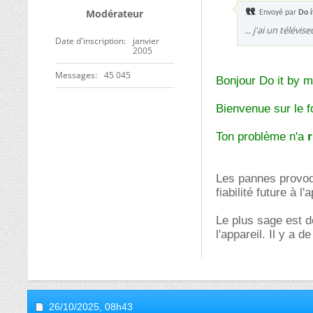
Modérateur
Envoyé par
Do i
... j'ai un télévi
Date d'inscription
janvier
2005
Messages
45 045
Bonjour Do it by m
Bienvenue sur le 
Ton problème n'a
r
Les pannes provoqu
fiabilité future à l'
Le plus sage est de
l'appareil. Il y a 
26/10/2025,
08h43