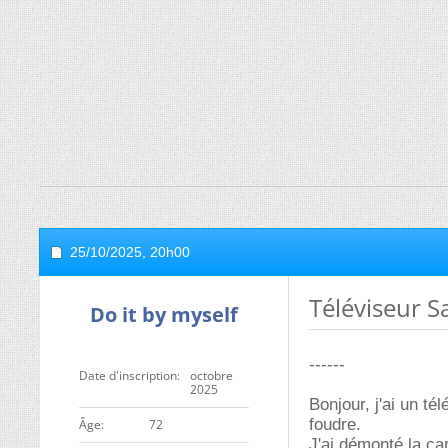
25/10/2025,
20h00
Téléviseur 
Do it by myself
------
Date d'inscription
octobre
2025
Bonjour, j'ai un t
foudre.
ge
72
J'ai démonté la c