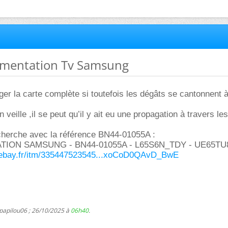
limentation Tv Samsung
ger la carte complète si toutefois les dégâts se cantonnent à
en veille ,il se peut qu’il y ait eu une propagation à travers le
herche avec la référence BN44-01055A :
TION SAMSUNG - BN44-01055A - L65S6N_TDY - UE65TU8
.ebay.fr/itm/335447523545...xoCoD0QAvD_BwE
 papilou06 ; 26/10/2025 à
06h40
.