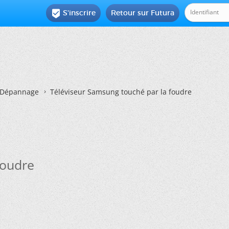
S'inscrire
Retour sur Futura

Dépannage
Téléviseur Samsung touché par la foudre
foudre