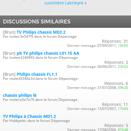
cuisinière Labrieyre
»
DISCUSSIONS SIMILAIRES
[Brun]
TV Philips chassis MD2.2
Par invitec3e547f5 dans le forum Dépannage
Réponses:
31
Dernier message:
07/09/2011,
16h50
[Brun]
pb TV philips chassis L01.1E AA
Par invitee3246892 dans le forum Dépannage
Réponses:
2
Dernier message:
06/06/2011,
23h52
[Brun]
Philips chassis FL1.1
Par invited3348a3d dans le forum Dépannage
Réponses:
6
Dernier message:
31/07/2008,
09h20
chassis philips l6
Par inviteca5e7e79 dans le forum Dépannage
Réponses:
11
Dernier message:
13/07/2007,
17h45
TV Philips à Chassis MD1.2
Par Hobbyelec dans le forum Dépannage
Réponses:
5
Dernier message:
17/08/2006,
07h38