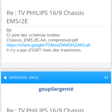
Re : TV PHILIPS 16/9 Chassis
EM5/2E
Bjr
Ci joint des schémas lisibles
Chassis_EM5.2E-AA_compressed.pdf
https://share.google/YOMxeZNWDHZAKfcaK
Il n’y a pas d’IGBT mais des transistors.
26/05/2026,
09h31
#3
goupilargenté
Re : TV PHILIPS 16/9 Chassis