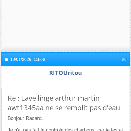
18/01/2026,
11h06
#8
RITOUritou
Re : Lave linge arthur martin
awt1345aa ne se remplit pas d’eau
Bonjour Racard,
Je n'ai pas fait le contrôle des charbons, car je les ai