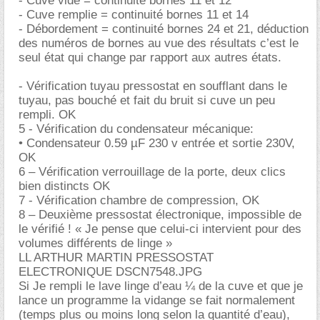
- Cuve vide = continuité bornes 11 et 12
- Cuve remplie = continuité bornes 11 et 14
- Débordement = continuité bornes 24 et 21, déduction
des numéros de bornes au vue des résultats c’est le
seul état qui change par rapport aux autres états.
- Vérification tuyau pressostat en soufflant dans le
tuyau, pas bouché et fait du bruit si cuve un peu
rempli. OK
5 - Vérification du condensateur mécanique:
• Condensateur 0.59 µF 230 v entrée et sortie 230V,
OK
6 – Vérification verrouillage de la porte, deux clics
bien distincts OK
7 - Vérification chambre de compression, OK
8 – Deuxième pressostat électronique, impossible de
le vérifié ! « Je pense que celui-ci intervient pour des
volumes différents de linge »
LL ARTHUR MARTIN PRESSOSTAT
ELECTRONIQUE DSCN7548.JPG
Si Je rempli le lave linge d’eau ¼ de la cuve et que je
lance un programme la vidange se fait normalement
(temps plus ou moins long selon la quantité d’eau),