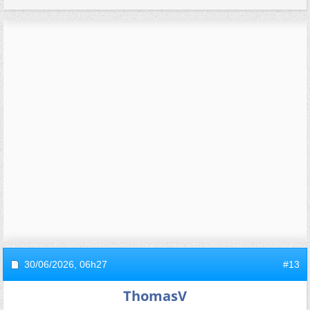
30/06/2026,
06h27
#13
ThomasV