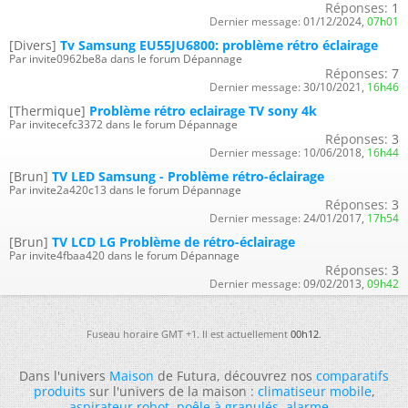
Réponses:
1
Dernier message:
01/12/2024,
07h01
[Divers]
Tv Samsung EU55JU6800: problème rétro éclairage
Par invite0962be8a dans le forum Dépannage
Réponses:
7
Dernier message:
30/10/2021,
16h46
[Thermique]
Problème rétro eclairage TV sony 4k
Par invitecefc3372 dans le forum Dépannage
Réponses:
3
Dernier message:
10/06/2018,
16h44
[Brun]
TV LED Samsung - Problème rétro-éclairage
Par invite2a420c13 dans le forum Dépannage
Réponses:
3
Dernier message:
24/01/2017,
17h54
[Brun]
TV LCD LG Problème de rétro-éclairage
Par invite4fbaa420 dans le forum Dépannage
Réponses:
3
Dernier message:
09/02/2013,
09h42
Fuseau horaire GMT +1. Il est actuellement
00h12
.
Dans l'univers
Maison
de Futura, découvrez nos
comparatifs
produits
sur l'univers de la maison :
climatiseur mobile
,
aspirateur robot
,
poêle à granulés
,
alarme
...