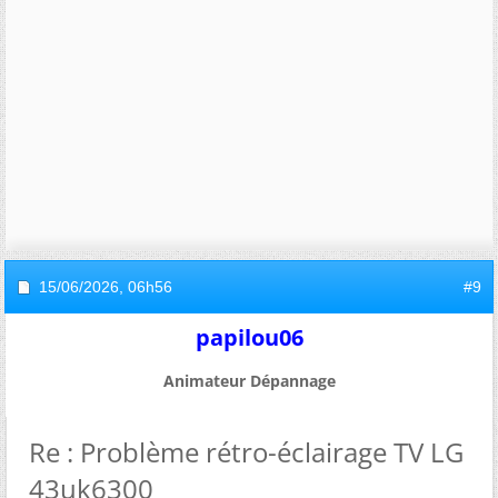
15/06/2026,
06h56
#9
papilou06
Animateur Dépannage
Re : Problème rétro-éclairage TV LG
43uk6300