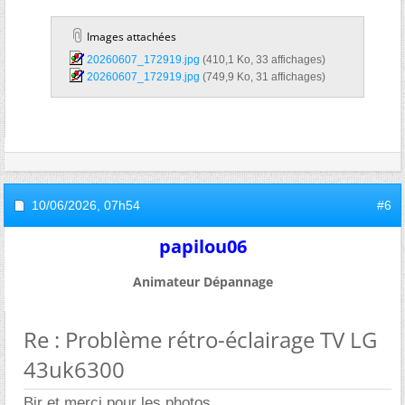
Images attachées
20260607_172919.jpg‎
(410,1 Ko, 33 affichages)
20260607_172919.jpg‎
(749,9 Ko, 31 affichages)
10/06/2026,
07h54
#6
papilou06
Animateur Dépannage
Re : Problème rétro-éclairage TV LG
43uk6300
Bjr et merci pour les photos