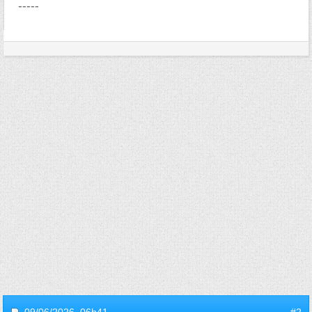
-----